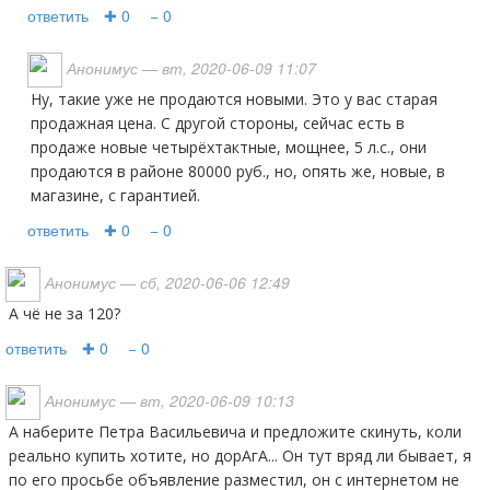
ответить
✚ 0
− 0
Анонимус
— вт, 2020-06-09 11:07
Ну, такие уже не продаются новыми. Это у вас старая
продажная цена. С другой стороны, сейчас есть в
продаже новые четырёхтактные, мощнее, 5 л.с., они
продаются в районе 80000 руб., но, опять же, новые, в
магазине, с гарантией.
ответить
✚ 0
− 0
Анонимус
— сб, 2020-06-06 12:49
А чё не за 120?
ответить
✚ 0
− 0
Анонимус
— вт, 2020-06-09 10:13
А наберите Петра Васильевича и предложите скинуть, коли
реально купить хотите, но дорАгА... Он тут вряд ли бывает, я
по его просьбе объявление разместил, он с интернетом не