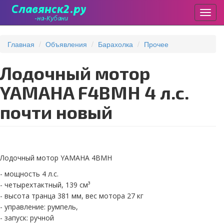
Пере
Перейти
к
Главная
Объявления
Барахолка
Прочее
основному
содержанию
Лодочный мотор
YAMAHA F4BMH 4 л.с.
почти новый
Лодочный мотор YAMAHA 4BMH
- мощность 4 л.с.
- четырехтактный, 139 см³
- высота транца 381 мм, вес мотора 27 кг
- управление: румпель,
- запуск: ручной