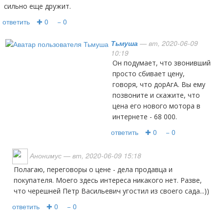
сильно еще дружит.
ответить
✚ 0
− 0
Тьмуша
— вт, 2020-06-09
10:19
Он подумает, что звонивший
просто сбивает цену,
говоря, что дорАгА. Вы ему
позвоните и скажите, что
цена его нового мотора в
интернете - 68 000.
ответить
✚ 0
− 0
Анонимус
— вт, 2020-06-09 15:18
Полагаю, переговоры о цене - дела продавца и
покупателя. Моего здесь интереса никакого нет. Разве,
что черешней Петр Васильевич угостил из своего сада...))
ответить
✚ 0
− 0