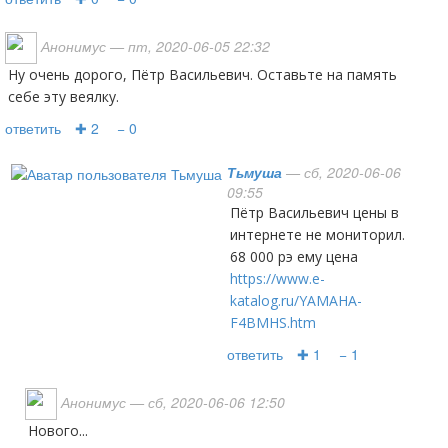
Анонимус
— пт, 2020-06-05 22:32
Ну очень дорого, Пётр Васильевич. Оставьте на память
себе эту веялку.
ответить
✚ 2
− 0
Тьмуша
— сб, 2020-06-06
09:55
Пётр Васильевич цены в
интернете не мониторил.
68 000 рэ ему цена
https://www.e-
katalog.ru/YAMAHA-
F4BMHS.htm
ответить
✚ 1
− 1
Анонимус
— сб, 2020-06-06 12:50
нового...