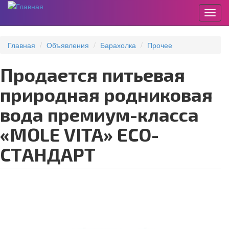
Пере
Перейти
к
Главная
Объявления
Барахолка
Прочее
основному
содержанию
Продается питьевая
природная родниковая
вода премиум-класса
«MOLE VITA» ЕСО-
СТАНДАРТ