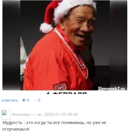
ответить
✚ 0
− 0
Анонимус
— вс, 2022-01-23 09:44
Мудрость - это когда ты всё понимаешь, но уже не
огорчаешься.