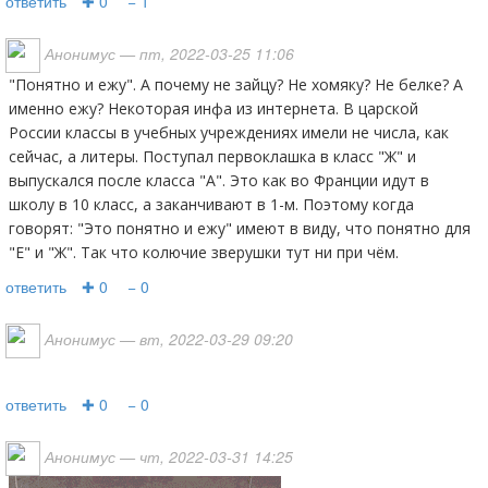
ответить
✚ 0
− 1
Анонимус
— пт, 2022-03-25 11:06
"Понятно и ежу". А почему не зайцу? Не хомяку? Не белке? А
именно ежу? Некоторая инфа из интернета. В царской
России классы в учебных учреждениях имели не числа, как
сейчас, а литеры. Поступал первоклашка в класс "Ж" и
выпускался после класса "А". Это как во Франции идут в
школу в 10 класс, а заканчивают в 1-м. Поэтому когда
говорят: "Это понятно и ежу" имеют в виду, что понятно для
"Е" и "Ж". Так что колючие зверушки тут ни при чём.
ответить
✚ 0
− 0
Анонимус
— вт, 2022-03-29 09:20
ответить
✚ 0
− 0
Анонимус
— чт, 2022-03-31 14:25