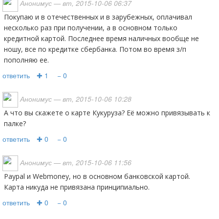
Анонимус
— вт, 2015-10-06 06:37
Покупаю и в отечественных и в зарубежных, оплачивал
несколько раз при получении, а в основном только
кредитной картой. Последнее время наличных вообще не
ношу, все по кредитке сбербанка. Потом во время з/п
пополняю ее.
ответить
✚ 1
− 0
Анонимус
— вт, 2015-10-06 10:28
А что вы скажете о карте Кукуруза? Её можно привязывать к
палке?
ответить
✚ 0
− 0
Анонимус
— вт, 2015-10-06 11:56
Paypal и Webmoney, но в основном банковской картой.
Карта никуда не привязана принципиально.
ответить
✚ 0
− 0