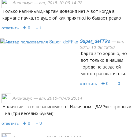
Анонимус
— вт, 2015-10-06 14:22
Только наличными,картам доверия нет.А вот когда в
кармане пачка,то душе ой как приятно.Но бывает редко
ответить
✚ 0
− 1
Super_deFFko
— вт,
2015-10-06 19:20
Карта это хорошо, но
вот только в нашем
городе не везде ей
можно расплатиться.
ответить
✚ 0
− 0
Анонимус
— вт, 2015-10-06 20:14
Наличные - это независимость! Наличным - ДА! Электронным
- на (три весёлых буквы)!
ответить
✚ 0
− 3