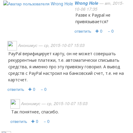
Wrong Hole
— вт, 2015-
10-06 17:35
Разве к Paypal не
привязывается?
ответить
✚ 0
− 0
Анонимус
— ср, 2015-10-07 15:03
PayPal верифицирует карту, он не может совершать
рекуррентные платежи, т.е. автоматически списывать
средства, я именно про эту привязку говорил. А вывод
средств с PayPal настроил на банковский счет, т.е. не на
картсчет.
ответить
✚ 0
− 0
Анонимус
— ср, 2015-10-07 15:03
Так понятнее, спасибо.
ответить
✚ 0
− 0