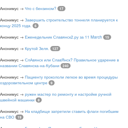
Анонимус
→
Что с бензином?
17
Анонимус
→
Завершить строительство тоннеля планируется к
концу 2025 года.
6
Анонимус
→
Еженедельник Славянск2.ру за 11 March
15
Анонимус
→
Крутой Зеля.
127
Анонимус
→
СлАвянск или СлавЯнск? Правильное ударение в
названии Славянска-на-Кубани
240
Анонимус
→
Пациенту прокололи легкое во время процедуры
оздоровительном центре
9
Анонимус
→
ружен мастер по ремонту и настройке ручной
швейной машинки
8
Анонимус
→
На кладбище запретили ставить флаги погибшим
на СВО
19