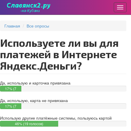
Пере
Перейти
к
Главная
Все опросы
основному
содержанию
Используете ли вы для
платежей в Интернете
Яндекс.Деньги?
Да, использую и карточка привязана
17% (7
голосов)
Да, использую, карта не привязана
17% (7
голосов)
Использую другие платёжные системы, пользуюсь картой
46% (19 голосов)