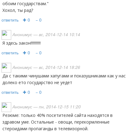
обоим государствам."
Хохол, ты рад?
ответить
✚ 0
− 0
Анонимус
— вс, 2014-12-14 10:14
Я здесь закон!!!!!!!!!!!
ответить
✚ 0
− 0
Анонимус
— вс, 2014-12-14 18:26
да с такими чинушами хапугами и показушниками как у нас
долеко ето государство не уедет
ответить
✚ 0
− 0
Анонимус
— пн, 2014-12-15 11:20
Резюме: только 40% посетителей сайта находятся в
здравом уме. Остальные - овощи, перекормленные
стероидами пропаганды в телевизорной.