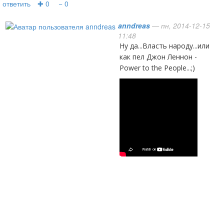
ответить
✚ 0
− 0
anndreas
— пн, 2014-12-15
11:48
ну да...Власть народу...или
как пел Джон Леннон -
Power to the People...;)