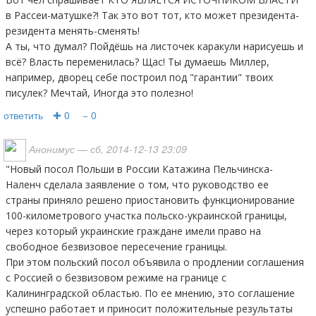
в Рассеи-матушке?! Так это вот тот, кто может президента-
резидента менять-сменять!
А ты, что думал? Пойдёшь на листочек каракули нарисуешь и
всё? Власть переменилась? Щас! Ты думаешь Миллер,
например, дворец себе построил под "гарантии" твоих
писулек? Мечтай, Иногда это полезно!
ответить
✚ 0
− 0
Анонимус
— сб, 2014-12-13 23:09
"Новый посол Польши в России Катажина Пельчинска-
Наленч сделала заявление о том, что руководство ее
страны приняло решено приостановить функционирование
100-километрового участка польско-украинской границы,
через который украинские граждане имели право на
свободное безвизовое пересечение границы.
При этом польский посол объявила о продлении соглашения
с Россией о безвизовом режиме на границе с
Калининградской областью. По ее мнению, это соглашение
успешно работает и приносит положительные результаты