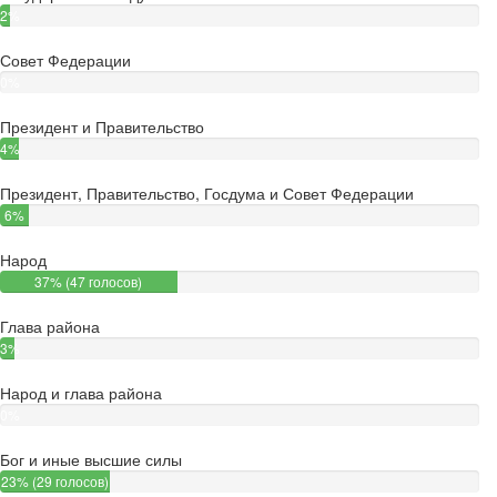
2%
(3
Совет Федерации
голоса)
0%
(0
Президент и Правительство
голосов)
4%
(5
Президент, Правительство, Госдума и Совет Федерации
голосов)
6%
(8
Народ
голосов)
37% (47 голосов)
Глава района
3%
(4
Народ и глава района
голоса)
0%
(0
Бог и иные высшие силы
голосов)
23% (29 голосов)