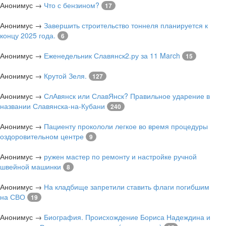
Анонимус
→
Что с бензином?
17
Анонимус
→
Завершить строительство тоннеля планируется к
концу 2025 года.
6
Анонимус
→
Еженедельник Славянск2.ру за 11 March
15
Анонимус
→
Крутой Зеля.
127
Анонимус
→
СлАвянск или СлавЯнск? Правильное ударение в
названии Славянска-на-Кубани
240
Анонимус
→
Пациенту прокололи легкое во время процедуры
оздоровительном центре
9
Анонимус
→
ружен мастер по ремонту и настройке ручной
швейной машинки
8
Анонимус
→
На кладбище запретили ставить флаги погибшим
на СВО
19
Анонимус
→
Биография. Происхождение Бориса Надеждина и