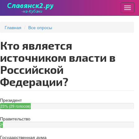
Пере
Перейти
к
Главная
Все опросы
основному
содержанию
Кто является
источником власти в
Российской
Федерации?
Президент
23% (29 голосов)
Правительство
2%
(3
Государственная дума
голоса)