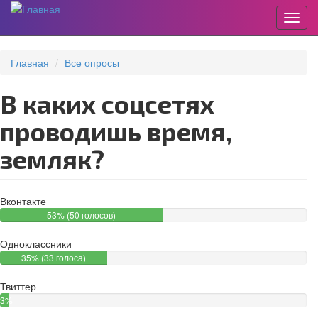
Пере
Перейти
к
Главная
Все опросы
основному
содержанию
В каких соцсетях
проводишь время,
земляк?
Вконтакте
53% (50 голосов)
Одноклассники
35% (33 голоса)
Твиттер
3%
(3