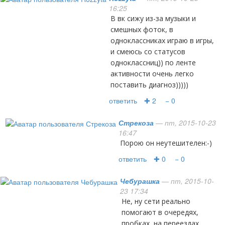
16:25
в вк сижу из-за музыки и
смешных фоток, в
одноклассниках играю в игры,
и смеюсь со статусов
одноклассниц)) по ленте
активности очень легко
поставить диагноз)))))
ответить
✚ 2
− 0
Стрекоза
— пт, 2015-10-23
16:47
Порою он неутешителен:-)
ответить
✚ 0
− 0
Чебурашка
— пт, 2015-10-
23 17:34
Не, ну сети реально
помогают в очередях,
пробках, на переездах,