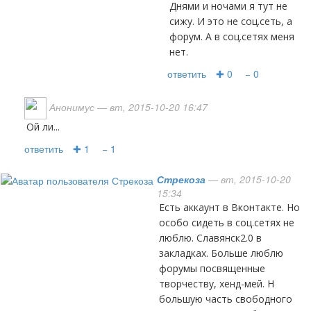
Днями и ночами я тут не
сижу. И это не соц.сеть, а
форум. А в соц.сетях меня
нет.
ответить
✚ 0
− 0
Анонимус
— вт, 2015-10-20 16:47
ой ли...
ответить
✚ 1
− 1
Стрекоза
— вт, 2015-10-20
15:34
Есть аккаунт в Вконтакте. Но
особо сидеть в соц.сетях не
люблю. Славянск2.0 в
закладках. Больше люблю
форумы посвященные
творчеству, хенд-мей. Н
большую часть свободного