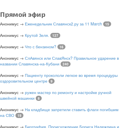
Прямой эфир
Анонимус
→
Еженедельник Славянск2.ру за 11 March
15
Анонимус
→
Крутой Зеля.
127
Анонимус
→
Что с бензином?
16
Анонимус
→
СлАвянск или СлавЯнск? Правильное ударение в
названии Славянска-на-Кубани
240
Анонимус
→
Пациенту прокололи легкое во время процедуры
оздоровительном центре
9
Анонимус
→
ружен мастер по ремонту и настройке ручной
швейной машинки
8
Анонимус
→
На кладбище запретили ставить флаги погибшим
на СВО
19
Анонимус
→
Биография. Происхождение Бориса Надеждина и