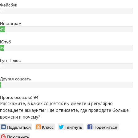
Фейсбук
голоса)
0%
(0
Инстаграм
голосов)
4%
(4
Ютуб
голоса)
3%
(3
Гугл Плюс
голоса)
0%
(0
Другая соцсеть
голосов)
1%
(1
Проголосовали: 94
голос)
Расскажите, в каких соцсетях вы имеете и регулярно
посещаете аккаунты? Где отвисаете, где проводите больше
времени и почему?
Поделиться
Класс
Твитнуть
Поделиться
Плюсануть