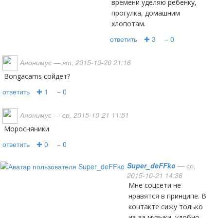
времени уделяю ребенку,
прогулка, домашним
хлопотам.
ответить
✚ 3
− 0
Анонимус
— вт, 2015-10-20 21:16
bongacams сойдет?
ответить
✚ 1
− 0
Анонимус
— ср, 2015-10-21 11:51
моросняники
ответить
✚ 0
− 0
Super_deFFko
— ср,
2015-10-21 14:36
Мне соцсети не
нравятся в принципе. В
контакте сижу только
из-за музыки, удобно.