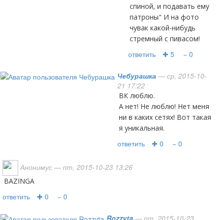
спиной, и подавать ему
патроны" И на фото
чувак какой-нибудь
стремный с пивасом!
ответить
✚ 5
− 0
Чебурашка
— ср, 2015-10-
21 17:22
ВК люблю.
А нет! Не люблю! Нет меня
ни в каких сетях! Вот такая
я уникальная.
ответить
✚ 0
− 0
Анонимус
— пт, 2015-10-23 13:26
BAZINGA
ответить
✚ 0
− 0
Rozzyta
— пт, 2015-10-23