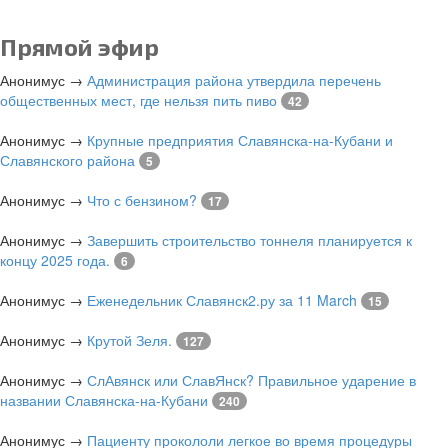
Прямой эфир
Анонимус
→
Администрация района утвердила перечень
общественных мест, где нельзя пить пиво
42
Анонимус
→
Крупные предприятия Славянска-на-Кубани и
Славянского района
5
Анонимус
→
Что с бензином?
17
Анонимус
→
Завершить строительство тоннеля планируется к
концу 2025 года.
6
Анонимус
→
Еженедельник Славянск2.ру за 11 March
15
Анонимус
→
Крутой Зеля.
127
Анонимус
→
СлАвянск или СлавЯнск? Правильное ударение в
названии Славянска-на-Кубани
240
Анонимус
→
Пациенту прокололи легкое во время процедуры