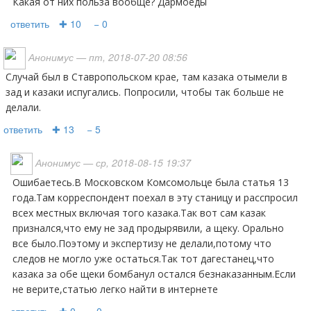
Какая от них польза вообще? Дармоеды
ответить
✚ 10
− 0
Анонимус
— пт, 2018-07-20 08:56
Случай был в Ставропольском крае, там казака отымели в
зад и казаки испугались. Попросили, чтобы так больше не
делали.
ответить
✚ 13
− 5
Анонимус
— ср, 2018-08-15 19:37
Ошибаетесь.В Московском Комсомольце была статья 13
года.Там корреспондент поехал в эту станицу и расспросил
всех местных включая того казака.Так вот сам казак
признался,что ему не зад продырявили, а щеку. Орально
все было.Поэтому и экспертизу не делали,потому что
следов не могло уже остаться.Так тот дагестанец,что
казака за обе щеки бомбанул остался безнаказанным.Если
не верите,статью легко найти в интернете