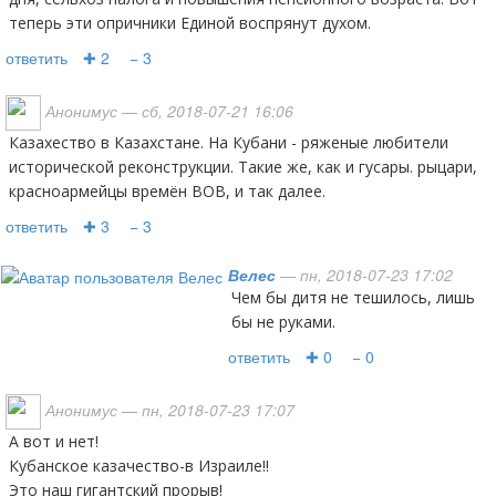
теперь эти опричники Единой воспрянут духом.
ответить
✚ 2
− 3
Анонимус
— сб, 2018-07-21 16:06
Казахество в Казахстане. На Кубани - ряженые любители
исторической реконструкции. Такие же, как и гусары. рыцари,
красноармейцы времён ВОВ, и так далее.
ответить
✚ 3
− 3
Велес
— пн, 2018-07-23 17:02
Чем бы дитя не тешилось, лишь
бы не руками.
ответить
✚ 0
− 0
Анонимус
— пн, 2018-07-23 17:07
А вот и нет!
Кубанское казачество-в Израиле!!
Это наш гигантский прорыв!