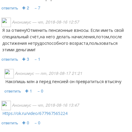
ответить
✚ 2
− 7
Анонимус
— чт, 2018-08-16 12:57
Я за отмену!Отменить пенсионные взносы. Если иметь свой
специальный счёт,на него делать начисления,потом,после
достижения нетрудоспособного возраста,пользоваться
этими деньгами!
ответить
✚ 3
− 1
Анонимус
— пт, 2018-08-17 21:21
накопишь млн а перед пенсией он превратиться втысячу
ответить
✚ 1
− 0
Анонимус
— чт, 2018-08-16 13:47
https://ok.ru/video/677967565224
ответить
✚ 0
− 0