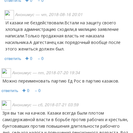
ответить
✚ 0
− 0
Анонимус
— чт, 2018-08-16 20:01
И казаки не бездействовали.Встали на защиту своего
хлопца:в администрацию сходили,в милицию заявление
написали.Только продажная власть не наказала
насильника.А дагестанец как порядочный вообще после
этого жениться должен был.
ответить
✚ 0
− 0
Анонимус
— пт, 2018-07-20 19:34
Можно переименовать партию Ед Рос в партию казаков.
ответить
✚ 0
− 0
Анонимус
— сб, 2018-07-21 03:59
Зря вы так на качков. Казаки всегда были плотом
самодержавной власти в борьбе против рабочих и крестьян,
бунтовавших против повышения длительности рабочего
дня, сельхоз налога и повышения пенсионного возраста. Вот