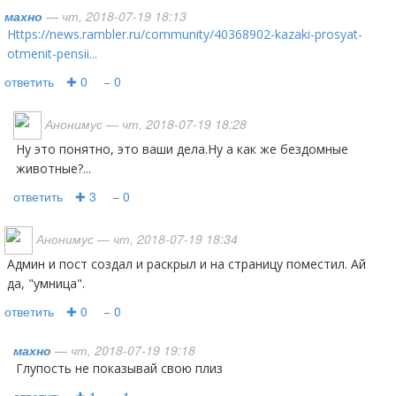
махно
— чт, 2018-07-19 18:13
https://news.rambler.ru/community/40368902-kazaki-prosyat-
otmenit-pensii...
ответить
✚ 0
− 0
Анонимус
— чт, 2018-07-19 18:28
Ну это понятно, это ваши дела.Ну а как же бездомные
животные?...
ответить
✚ 3
− 0
Анонимус
— чт, 2018-07-19 18:34
Админ и пост создал и раскрыл и на страницу поместил. Ай
да, "умница".
ответить
✚ 0
− 0
махно
— чт, 2018-07-19 19:18
глупость не показывай свою плиз