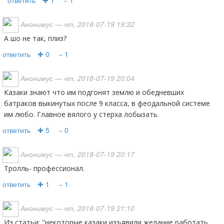
ответить
✚ 1
− 1
Анонимус
— чт, 2018-07-19 19:32
А шо не так, плиз?
ответить
✚ 0
− 1
Анонимус
— чт, 2018-07-19 20:04
Казаки знают что им подгонят землю и обедневших
батраков выкинутых после 9 класса, в феодальной системе
им любо. Главное вялого у стерха лобызать.
ответить
✚ 5
− 0
Анонимус
— чт, 2018-07-19 20:17
Тролль- профессионал.
ответить
✚ 1
− 1
Анонимус
— чт, 2018-07-19 21:10
Из статьи: "некоторые казаки изъявили желание работать