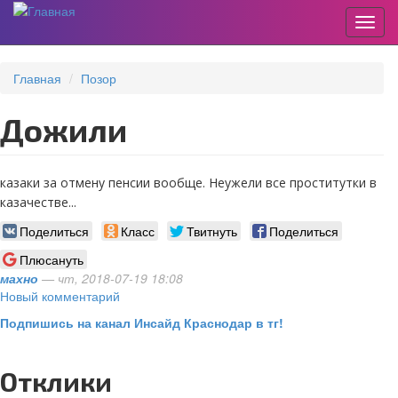
Пере
Перейти
к
Главная
Позор
основному
содержанию
Дожили
казаки за отмену пенсии вообще. Неужели все проститутки в
казачестве...
Поделиться
Класс
Твитнуть
Поделиться
Плюсануть
махно
— чт, 2018-07-19 18:08
Новый комментарий
Подпишись на канал Инсайд Краснодар в тг!
Отклики