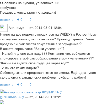
г.Славянск на Кубани, ул.Ковтюха, 62
требуется
Продавец-консультант (Кладовщик)
ответить
✚ 0
− 0
Анонимус
— пт, 2014-08-01 12:04
Нужно на две недели отправиться на УЧЁБУ? в Ростов! Чему
такому там научат, чего я не знаю? Проведут тренинг "а-ля
продажи" и "как ввести покупателя в заблуждение"?
В анкете спршивают: "Ваши увлечения"?
- На кой ляд оно вам надо??? Компания что, собирается
спонсировать моё самообразование в моих увлечениях???
"Каким вы видите своё будущее через год?"
- А вы его каким видите?
Собеседователи представляются по имени. Ещё одна тупая
сдираловка с западэнских приёмов приёма на работу!
ответить
✚ 0
− 0
ღ ЛЮДМИЛА ღ
— пт, 2014-08-01 12:21