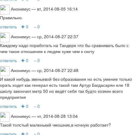
Анонимус
— вт, 2014-08-05 16:14
Правильно.
ответить
✚ 0
− 0
Анонимус
— ср, 2014-08-27 22:37
Каждому надо поработать на Тандере что бы сравнивать было с
чем такое отношение к людям хуже чем к скоту
ответить
✚ 0
− 0
Анонимус
— ср, 2014-08-27 22:48
И какой нибудь звеньевой без образования но есть умение только
орать ходит как генерал есть такой там Артур Багдасарян еле 18
школу закончил метр 50 но ведёт себя так будто хозяин всего
предприятия
ответить
✚ 0
− 0
Анонимус
— чт, 2014-08-28 13:04
Такой толстый маленький чмошник,в ночную работает?
ответить
✚ 0
− 0