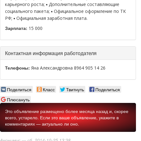
карьерного роста; ▪ Дополнительные составляющие
социального пакета; ▪ Официальное оформление по ТК
РФ; ▪ Официальная заработная плата.
Зарплата:
15 000
Скрыть
Контактная информация работодателя
Телефоны:
Яна Александровна 8964 905 14 26
Поделиться
Класс
Твитнуть
Поделиться
Плюсануть
Это объявление размещено более месяца назад и, скорее
всего, устарело. Если это ваше объявление, укажите в
комментариях — актуально ли оно.
Анонимус
— сб, 2014-10-25 13:38