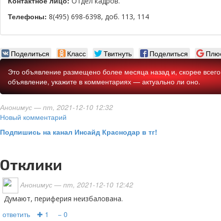
Контактное лицо:
Отдел кадров.
Телефоны:
8(495) 698-6398, доб. 113, 114
Поделиться
Класс
Твитнуть
Поделиться
Плю
Это объявление размещено более месяца назад и, скорее всего,
объявление, укажите в комментариях — актуально ли оно.
Анонимус
— пт, 2021-12-10 12:32
Новый комментарий
Подпишись на канал Инсайд Краснодар в тг!
Отклики
Анонимус
— пт, 2021-12-10 12:42
Думают, периферия неизбалована.
ответить
✚ 1
− 0