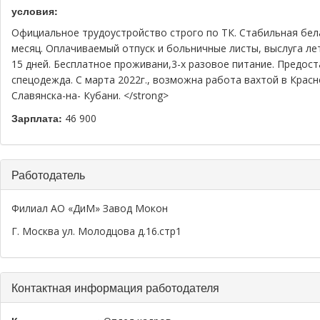
условия:
Официальное трудоустройство строго по ТК. Стабильная белая
месяц. Оплачиваемый отпуск и больничные листы, выслуга ле
15 дней. Бесплатное проживани,3-х разовое питание. Предос
спецодежда. С марта 2022г., возможна работа вахтой в Крас
Славянска-на- Кубани. </strong>
Зарплата:
46 900
Скрыть
Работодатель
Филиал АО «ДиМ» Завод Мокон
Г. Москва ул. Молодцова д.16.стр1
Скрыть
Контактная информация работодателя