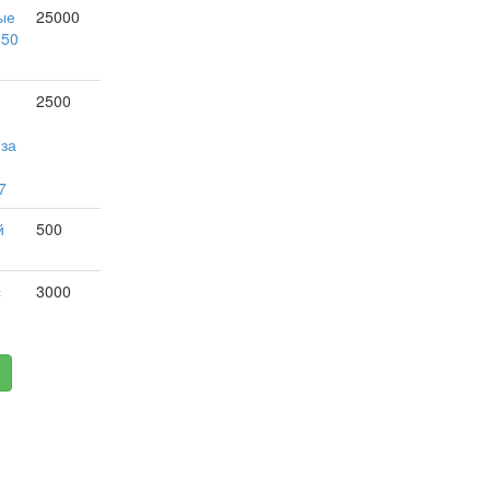
ые
25000
150
2500
 за
7
й
500
с
3000