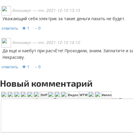
Анонимус
— пт, 2021-12-10 13:13
Уважающий себя электрик за такие деньги пахать не будет.
ответить
✚ 1
− 0
Анонимус
— пт, 2021-12-10 14:12
Да ещё и наебут при расчЁте! Проходили, знаем. Заплатите и за питание и за жильё. Всё по
Некрасову.
ответить
✚ 1
− 0
Новый комментарий