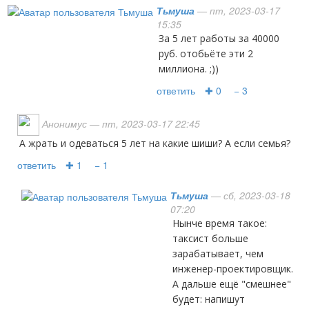
Тьмуша
— пт, 2023-03-17
15:35
За 5 лет работы за 40000
руб. отобьёте эти 2
миллиона. ;))
ответить
✚ 0
− 3
Анонимус
— пт, 2023-03-17 22:45
А жрать и одеваться 5 лет на какие шиши? А если семья?
ответить
✚ 1
− 1
Тьмуша
— сб, 2023-03-18
07:20
Нынче время такое:
таксист больше
зарабатывает, чем
инженер-проектировщик.
А дальше ещё "смешнее"
будет: напишут