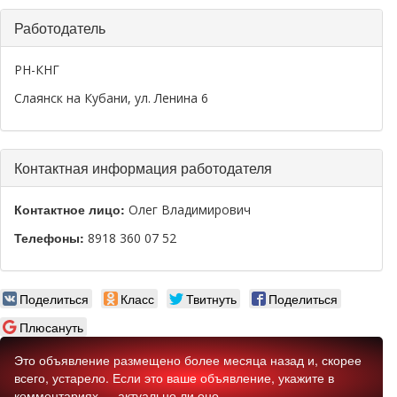
Скрыть
Работодатель
РН-КНГ
Слаянск на Кубани, ул. Ленина 6
Скрыть
Контактная информация работодателя
Контактное лицо:
Олег Владимирович
Телефоны:
8918 360 07 52
Поделиться
Класс
Твитнуть
Поделиться
Плюсануть
Это объявление размещено более месяца назад и, скорее
всего, устарело. Если это ваше объявление, укажите в
комментариях — актуально ли оно.