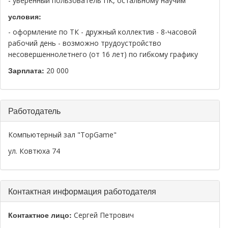
- уверенный пользователь ПК, остальному научим
условия:
- оформление по ТК - дружный коллектив - 8-часовой
рабочий день - возможно трудоустройство
несовершеннолетнего (от 16 лет) по гибкому графику
Зарплата:
20 000
Скрыть
Работодатель
Компьютерный зал "TopGame"
ул. Ковтюха 74
Скрыть
Контактная информация работодателя
Контактное лицо:
Сергей Петрович