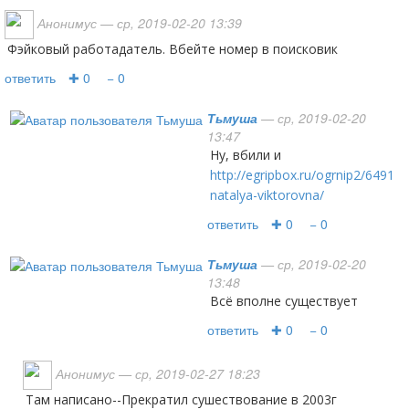
Анонимус
— ср, 2019-02-20 13:39
Фэйковый работадатель. Вбейте номер в поисковик
ответить
✚ 0
− 0
Тьмуша
— ср, 2019-02-20
13:47
Ну, вбили и
http://egripbox.ru/ogrnip2/649139
natalya-viktorovna/
ответить
✚ 0
− 0
Тьмуша
— ср, 2019-02-20
13:48
Всё вполне существует
ответить
✚ 0
− 0
Анонимус
— ср, 2019-02-27 18:23
Там написано--Прекратил сушествование в 2003г