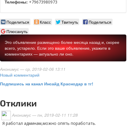
Телефоны:
+79673980973
Поделиться
Класс
Твитнуть
Поделиться
Плюсануть
Это объявление размещено более месяца назад и, скорее
всего, устарело. Если это ваше объявление, укажите в
комментариях — актуально ли оно.
Анонимус
— ср, 2019-02-06 13:11
Новый комментарий
Подпишись на канал Инсайд Краснодар в тг!
Отклики
Анонимус
— пн, 2019-02-11 11:28
Я работал админам,можно опять поработать.