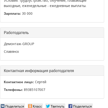
Условия: трудоустройство, обучение, плавающие
выходные, еженедельные - ежедневные выплаты.
Зарплата:
30 000
Скрыть
Работодатель
Демонтаж-GROUP
Славянск
Скрыть
Контактная информация работодателя
Контактное лицо:
Сергей
Телефоны:
89385107007
Поделиться
Класс
Твитнуть
Поделиться