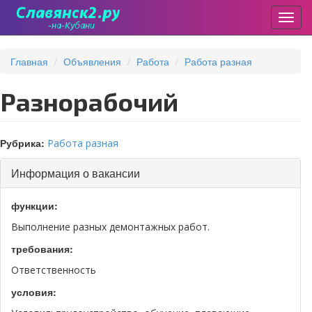
Пере
Перейти
к
Главная
Объявления
Работа
Работа разная
основному
содержанию
Разнорабочий
Рубрика:
Работа разная
Скрыть
Информация о вакансии
функции:
Выполнение разных демонтажных работ.
требования:
Ответственность
условия: