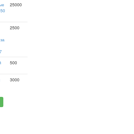
ые
25000
150
2500
 за
7
й
500
с
3000