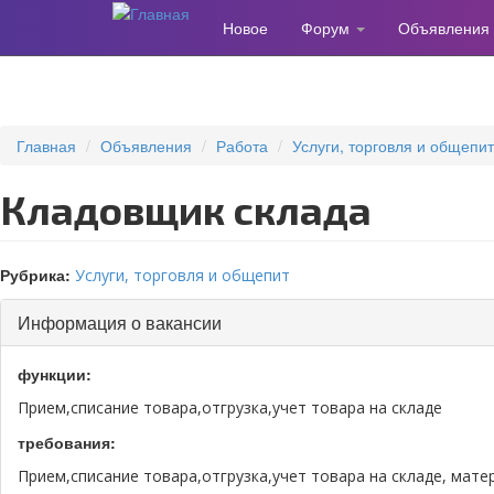
Новое
Форум
Объявления
Перейти
к
основному
содержанию
Главная
Объявления
Работа
Услуги, торговля и общепит
Кладовщик склада
Рубрика:
Услуги, торговля и общепит
Информация о вакансии
функции:
Прием,списание товара,отгрузка,учет товара на складе
требования:
Прием,списание товара,отгрузка,учет товара на складе, мат