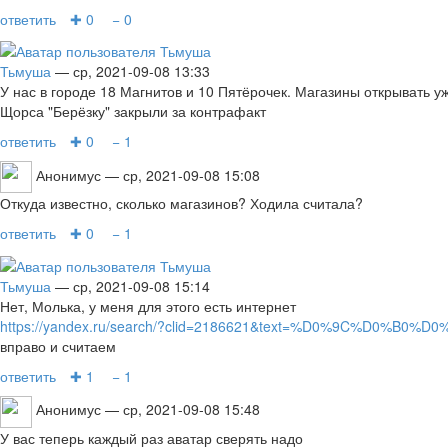
ответить
✚ 0
− 0
Тьмуша
— ср, 2021-09-08 13:33
У нас в городе 18 Магнитов и 10 Пятёрочек. Магазины открывать у
Щорса "Берёзку" закрыли за контрафакт
ответить
✚ 0
− 1
Анонимус
— ср, 2021-09-08 15:08
Откуда известно, сколько магазинов? Ходила считала?
ответить
✚ 0
− 1
Тьмуша
— ср, 2021-09-08 15:14
Нет, Молька, у меня для этого есть интернет
https://yandex.ru/search/?clid=2186621&text=%D0%9C%D0%B0%
вправо и считаем
ответить
✚ 1
− 1
Анонимус
— ср, 2021-09-08 15:48
У вас теперь каждый раз аватар сверять надо