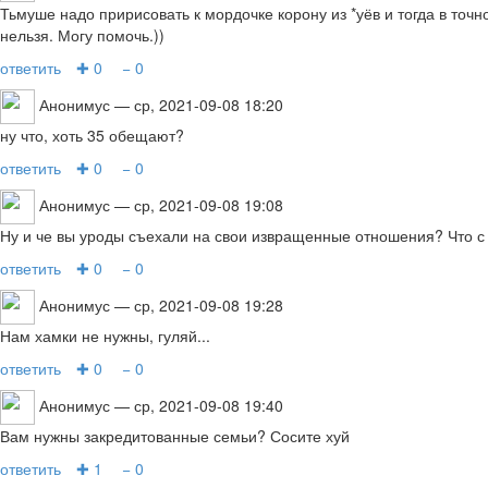
Тьмуше надо пририсовать к мордочке корону из *уёв и тогда в точн
нельзя. Могу помочь.))
ответить
✚ 0
− 0
Анонимус
— ср, 2021-09-08 18:20
ну что, хоть 35 обещают?
ответить
✚ 0
− 0
Анонимус
— ср, 2021-09-08 19:08
Ну и че вы уроды съехали на свои извращенные отношения? Что с
ответить
✚ 0
− 0
Анонимус
— ср, 2021-09-08 19:28
Нам хамки не нужны, гуляй...
ответить
✚ 0
− 0
Анонимус
— ср, 2021-09-08 19:40
Вам нужны закредитованные семьи? Сосите хуй
ответить
✚ 1
− 0