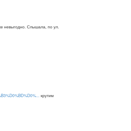
же невыгодно. Слышала, по ул.
D0%B3%D0%BD%D0%...
крутим