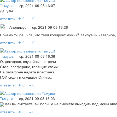
Tьмушa
— ср, 2021-09-08 16:07
Да, увы...
ответить
✚ 0
− 0
Анонимус
— ср, 2021-09-08 16:26
Почему ты решила, что тебя копирует мужик? Хайпуешь наверное, в
ответить
✚ 0
− 0
Tьмушa
— ср, 2021-09-08 16:36
О, декаданс, случайные встречи
Стол, преферанс, горящие свечи
На патефоне надета пластинка
ГОИ сидят и слушают Стинга..
ответить
✚ 0
− 0
Тьмуша
— ср, 2021-09-08 16:03
Как вы считаете, вы больше не сможете выходить под моим ав
ответить
✚ 0
− 0