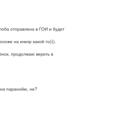
лоба отправлена в ГОИ и будет
похоже на юмор какой-то))).
бёнок, продолжаю верить в
 на паранойю, не?