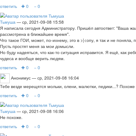
ответить
✚ 0
− 0
Тьмуша
— ср, 2021-09-08 15:58
Я написала сегодня Администратору. Пришёл автоответ: "Ваша жа
рассмотрена в ближайшее время".
Что такое ГОИ, может, по-ихнему, это в >|<опу, я так и не поняла, 
Пусть простят меня за мои домысли.
Но буду надеяться, что как-то ситуация исправится. Я ещё, как ре
чудеса и вообще верить людям.
ответить
✚ 0
− 0
Анонимус
— ср, 2021-09-08 16:04
Тебе везде мерещятся мольки, олени, малютки, педики...? Похоже
ответить
✚ 0
− 0
Тьмуша
— ср, 2021-09-08 16:06
Не похоже.
ответить
✚ 0
− 0