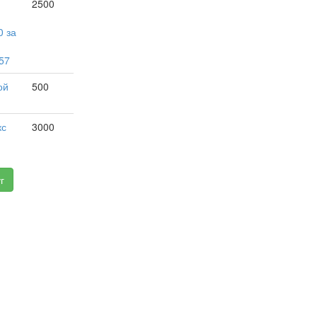
2500
0 за
57
ой
500
кс
3000
г