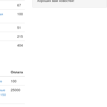
Хороших вам новостей!
67
ая
100
51
215
404
Оплата
те
100
ные
25000
 150