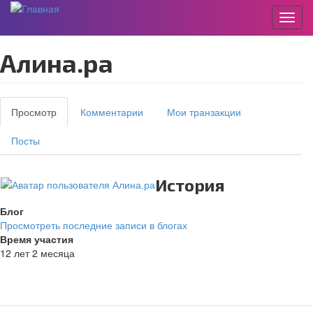
Пере
Перейти
Алина.ра
к
основному
содержанию
Главные
Просмотр
(активная
Комментарии
Мои транзакции
вкладки
вкладка)
Посты
История
Блог
Просмотреть последние записи в блогах
Время участия
12 лет 2 месяца