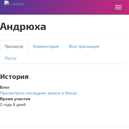
Пере
Перейти
Андрюха
к
основному
содержанию
Главные
Просмотр
(активная
Комментарии
Мои транзакции
вкладки
вкладка)
Посты
История
Блог
Просмотреть последние записи в блогах
Время участия
3 года 6 дней