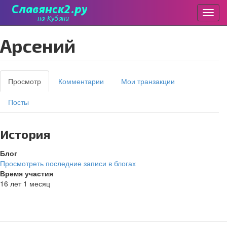
Пере
Перейти
Арсений
к
основному
содержанию
Главные
Просмотр
(активная
Комментарии
Мои транзакции
вкладки
вкладка)
Посты
История
Блог
Просмотреть последние записи в блогах
Время участия
16 лет 1 месяц