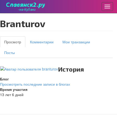
Пере
Перейти
branturov
к
основному
содержанию
Главные
Просмотр
(активная
Комментарии
Мои транзакции
вкладки
вкладка)
Посты
История
Блог
Просмотреть последние записи в блогах
Время участия
13 лет 6 дней