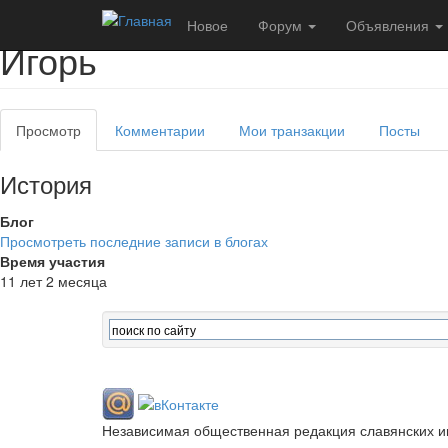
Перейти к основному содержанию
Новое
Форум
Объявления
Игорь
Просмотр
(активная
Комментарии
Мои транзакции
Посты
Главные вкладки
вкладка)
История
Блог
Просмотреть последние записи в блогах
Время участия
11 лет 2 месяца
Независимая общественная редакция славянских и