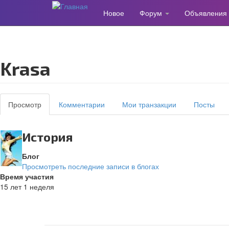
Новое
Форум
Объявления
Перейти
к
основному
содержанию
Krasa
Главные
Просмотр
(активная
Комментарии
Мои транзакции
Посты
вкладки
вкладка)
История
Блог
Просмотреть последние записи в блогах
Время участия
15 лет 1 неделя