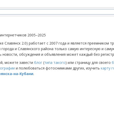
 интернетчиков 2005–2025
же Славянск 2.0) работает с 2007 года и является преемником 
й города и Славянского района только самую интересную и са
 новости, обсуждения и объявления может каждый без регистр
ей, можете завести
блог
(
типа такого
) или страницу для своего
б
ографии
и полюбоваться фотоснимками других, изучить
карту 
вянска-на-Кубани
.