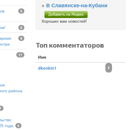
+
В Славянске-на-Кубани
0
Хороших вам новостей!
ов!
0
9
Топ комментаторов
ентре
17
Имя
dkonkin1
2
тия
кого района
7
льство
5 года.
6