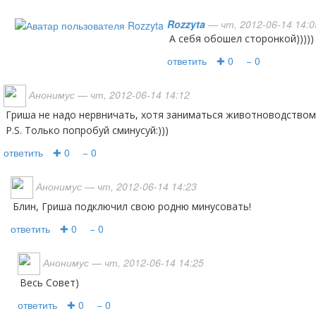
Rozzyta
— чт, 2012-06-14 14:0
а себя обошел сторонкой)))))
ответить
✚ 0
− 0
Анонимус
— чт, 2012-06-14 14:12
Гриша не надо нервничать, хотя заниматься животноводством
P.S. Только попробуй сминусуй:)))
ответить
✚ 0
− 0
Анонимус
— чт, 2012-06-14 14:23
Блин, Гриша подключил свою родню минусовать!
ответить
✚ 0
− 0
Анонимус
— чт, 2012-06-14 14:25
весь Совет)
ответить
✚ 0
− 0