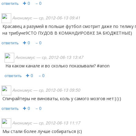
ответить
✚ 0
− 0
Анонимус
— ср, 2012-06-13 09:41
красавец а разумей в польше футбол смотрит даже по телику показали сидит весь важный
на трибуне9СТО ПУДОВ В КОМАНДИРОВКЕ ЗА БЮДЖЕТНЫЕ)
ответить
✚ 0
− 0
Анонимус
— ср, 2012-06-13 13:47
На каком канале и во сколько показывали? #anon
ответить
✚ 0
− 0
Анонимус
— ср, 2012-06-13 09:50
Спичрайтеры не виноваты, коль у самого мозгов нет:):):)
ответить
✚ 0
− 0
Анонимус
— ср, 2012-06-13 11:17
мы стали более лучше собираться (с)