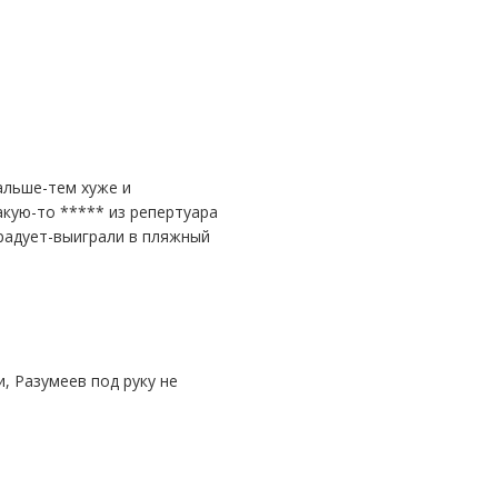
акую-то ***** из репертуара
 радует-выиграли в пляжный