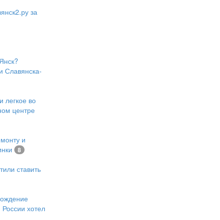
янск2.ру за
Янск?
и Славянска-
и легкое во
ном центре
емонту и
инки
8
тили ставить
хождение
 России хотел