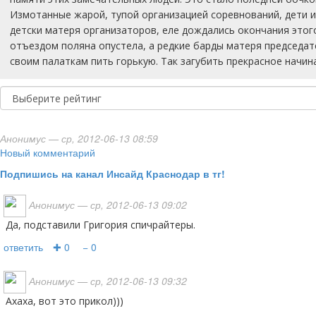
Измотанные жарой, тупой организацией соревнований, дети и
детски матеря организаторов, еле дождались окончания этого
отъездом поляна опустела, а редкие барды матеря председат
своим палаткам пить горькую. Так загубить прекрасное начин
Анонимус
— ср, 2012-06-13 08:59
Новый комментарий
Подпишись на канал Инсайд Краснодар в тг!
Анонимус
— ср, 2012-06-13 09:02
Да, подставили Григория спичрайтеры.
ответить
✚ 0
− 0
Анонимус
— ср, 2012-06-13 09:32
ахаха, вот это прикол)))