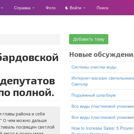
Справка
Фото
♞ Войти
Поиск
Добавить тему
Новые обсуждени
Системы очистки воды
 депутатов
Интернет-магазин светильников
Светояр
по полной.
подъёмный шлагбаум
все виды пластиковой упаковки
 главы района и себя
все виды пластиковой упаковки
?" О чем можно дальше
естиваль посвящен светлой
How to Increase Sales: 5 Proven
 дегтя в ложку меда.