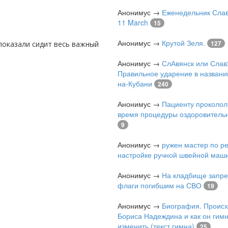
Анонимус
→
Еженедельник Слав
11 March
15
Анонимус
→
Крутой Зеля.
127
Анонимус
→
СлАвянск или Слав
Правильное ударение в названи
на-Кубани
240
Анонимус
→
Пациенту проколол
время процедуры оздоровитель
9
Анонимус
→
ружен мастер по р
настройке ручной швейной маш
Анонимус
→
На кладбище запре
флаги погибшим на СВО
19
Анонимус
→
Биография. Проис
Бориса Надеждина и как он гимн
изменить (текст гимна)
25