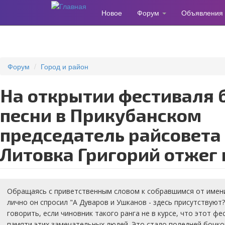
Новое
Форум
Объявления
Перейти
к
основному
содержанию
Форум
Город и район
На открытии фестиваля бардовской
песни в Прикубанском
председатель райсовета
Литовка Григорий отжег 
Обращаясь с приветственным словом к собравшимся от имени
лично он спросил "А Дуваров и Ушканов - здесь присутствуют
говорить, если чиновник такого ранга не в курсе, что этот ф
памяти этих замечательных людей. Это стало поледней бочкой