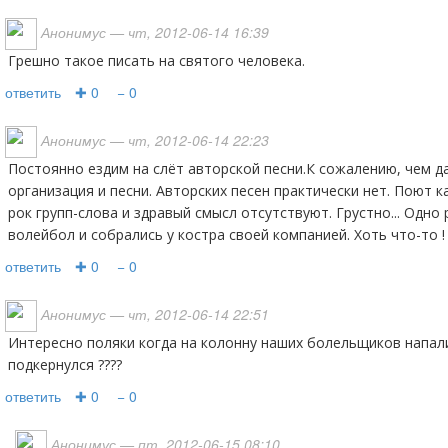
Анонимус
— чт, 2012-06-14 16:39
Грешно такое писать на святого человека.
ответить
✚ 0
− 0
Анонимус
— чт, 2012-06-14 22:23
Постоянно ездим на слёт авторской песни.К сожалению, чем дальше-тем хуже и
организация и песни. Авторских песен практически нет. Поют к
рок групп-слова и здравый смысл отсутствуют. Грустно... Одно
волейбол и собрались у костра своей компанией. Хоть что-то !
ответить
✚ 0
− 0
Анонимус
— чт, 2012-06-14 22:51
интересно поляки когда на колонну наших болельщиков напали, Разумеев под руку не
подкернулся ????
ответить
✚ 0
− 0
Анонимус
— пт, 2012-06-15 08:10