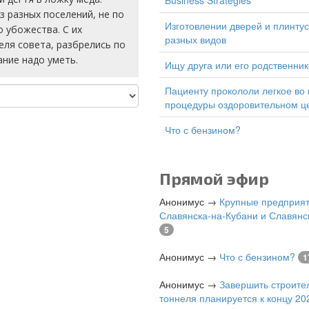
Business Strategies
з разных поселений, не по
изготовлении дверей и плинтусов
 убожества. С их
разных видов
еля совета, разбрелись по
ание надо уметь.
Ищу друга или его родственник
Пациенту прокололи легкое во время
процедуры оздоровительном ц
Что с бензином?
Прямой эфир
Анонимус
→
Крупные предприя
Славянска-на-Кубани и Славянс
5
Анонимус
→
Что с бензином?
1
Анонимус
→
Завершить строите
тоннеля планируется к концу 202