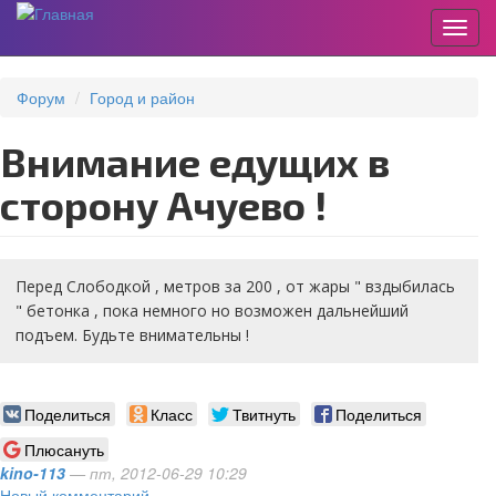
Пере
Перейти
к
Форум
Город и район
основному
содержанию
Внимание едущих в
сторону Ачуево !
Перед Слободкой , метров за 200 , от жары " вздыбилась
" бетонка , пока немного но возможен дальнейший
подъем. Будьте внимательны !
Поделиться
Класс
Твитнуть
Поделиться
Плюсануть
kino-113
— пт, 2012-06-29 10:29
Новый комментарий