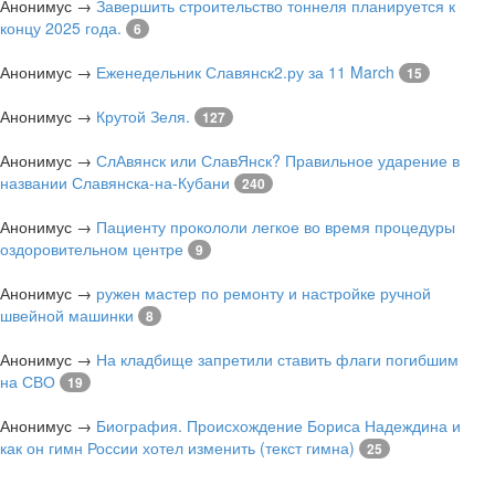
Анонимус
→
Завершить строительство тоннеля планируется к
концу 2025 года.
6
Анонимус
→
Еженедельник Славянск2.ру за 11 March
15
Анонимус
→
Крутой Зеля.
127
Анонимус
→
СлАвянск или СлавЯнск? Правильное ударение в
названии Славянска-на-Кубани
240
Анонимус
→
Пациенту прокололи легкое во время процедуры
оздоровительном центре
9
Анонимус
→
ружен мастер по ремонту и настройке ручной
швейной машинки
8
Анонимус
→
На кладбище запретили ставить флаги погибшим
на СВО
19
Анонимус
→
Биография. Происхождение Бориса Надеждина и
как он гимн России хотел изменить (текст гимна)
25