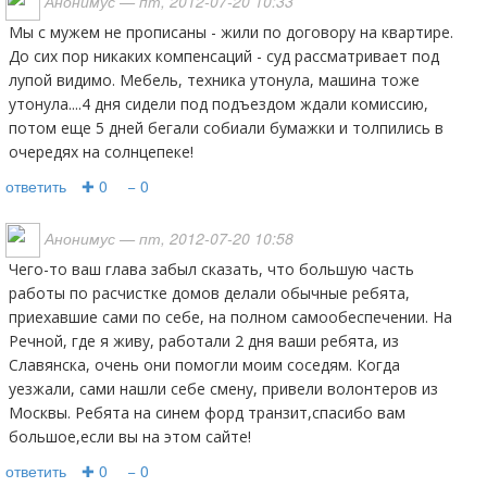
Анонимус
— пт, 2012-07-20 10:33
Мы с мужем не прописаны - жили по договору на квартире.
До сих пор никаких компенсаций - суд рассматривает под
лупой видимо. Мебель, техника утонула, машина тоже
утонула....4 дня сидели под подъездом ждали комиссию,
потом еще 5 дней бегали собиали бумажки и толпились в
очередях на солнцепеке!
ответить
✚ 0
− 0
Анонимус
— пт, 2012-07-20 10:58
Чего-то ваш глава забыл сказать, что большую часть
работы по расчистке домов делали обычные ребята,
приехавшие сами по себе, на полном самообеспечении. На
Речной, где я живу, работали 2 дня ваши ребята, из
Славянска, очень они помогли моим соседям. Когда
уезжали, сами нашли себе смену, привели волонтеров из
Москвы. Ребята на синем форд транзит,спасибо вам
большое,если вы на этом сайте!
ответить
✚ 0
− 0