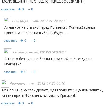
МОЛОДЦЫ!!!!!!!!!! НЕ СТЫДНО ПЕРЕД СОСЕДЯМИ!!!!
ответить
✚ 0
− 0
Анонимус
— пт, 2012-07-20 00:32
А главное не стыдно перед Путиным и Ткачем.Задница
прикрыта, голоса на выборах будут......
ответить
✚ 0
− 0
Анонимус
— пт, 2012-07-20 00:38
А те кто без пиара и без пинка за свой счёт ездил не
молодцы?
ответить
✚ 0
− 0
Анонимус
— пт, 2012-07-20 00:10
МЧСовцы на местах дрочат, одни волонтеры делом заняты ,
хватит врать!!!!:Сказал дядя Вася с Крымска!!
ответить
✚ 0
− 0