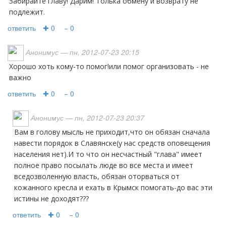
Забирайте главу! Дарим! Толька обмену и возврату не
подлежит.
ответить
✚ 0
− 0
Анонимус
— пн, 2012-07-23 20:15
хорошо хоть кому-то помог!или помог организовать - не
важно
ответить
✚ 0
− 0
Анонимус
— пн, 2012-07-23 20:37
Вам в голову мысль не приходит,что он обязан сначала
навести порядок в Славянске(у нас средств оповещения
населения нет).И то что он несчастный "глава" имеет
полное право посылать люде во все места и имеет
вседозволенную власть, обязан оторваться от
кожанного кресла и ехать в Крымск помогать-до вас эти
истины не доходят???
ответить
✚ 0
− 0