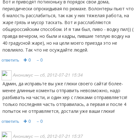
Вот и приводят потихоньку в порядок свои дома,
периодически опрокидывая по рюмахе. Волонтеры пьют что
б малость расслабиться, так как у них тяжелая работа, на
жаре грязь и мусор таскать. Вот и расслабляются
общероссийским способом. И я там был, пиво - водку пил)) (
правда вечером, но были и кадры, пившие теплую водку на
40 градусной жаре), но на цели моего приезда это не
повлияло. Так что не осуждайте людей.
ответить
✚ 0
− 0
Анонимус
— сб, 2012-07-21 15:34
Админ, да исправьте вы уже глюки своего сайта! более-
менее длинные коменты отправить невозможно, надо
разбивать на части, и один хер с глюками отправвляется!
только последняя часть отправилась, а первая и после 4
попыток не отправляется, достали уже ваши глюки!
ответить
✚ 0
− 0
Анонимус
— сб, 2012-07-21 15:37