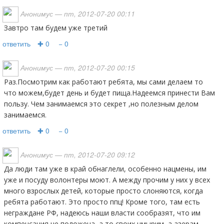
Анонимус
— пт, 2012-07-20 00:11
Завтро там будем уже третий
ответить
✚ 0
− 0
Анонимус
— пт, 2012-07-20 00:15
раз.Посмотрим как работают ребята, мы сами делаем то
что можем,будет день и будет пища.Надеемся принести Вам
пользу. Чем занимаемся это секрет ,но полезным делом
занимаемся.
ответить
✚ 0
− 0
Анонимус
— пт, 2012-07-20 09:12
Да люди там уже в край обнаглели, особенно нацмены, им
уже и посуду волонтеры моют. А между прочим у них у всех
много взрослых детей, которые просто слоняются, когда
ребята работают. Это просто ппц! Кроме того, там есть
неграждане РФ, надеюсь наши власти сообразят, что им
компенсация не положена, а то своих чмырим, а азерам,