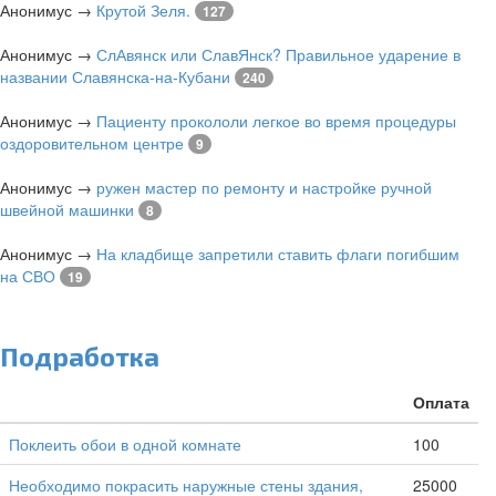
Анонимус
→
Крутой Зеля.
127
Анонимус
→
СлАвянск или СлавЯнск? Правильное ударение в
названии Славянска-на-Кубани
240
Анонимус
→
Пациенту прокололи легкое во время процедуры
оздоровительном центре
9
Анонимус
→
ружен мастер по ремонту и настройке ручной
швейной машинки
8
Анонимус
→
На кладбище запретили ставить флаги погибшим
на СВО
19
Подработка
Оплата
Поклеить обои в одной комнате
100
Необходимо покрасить наружные стены здания,
25000