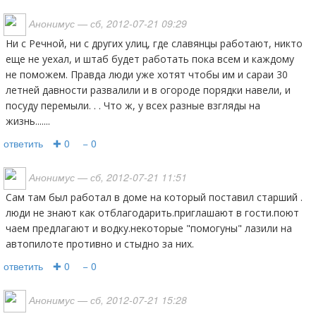
Анонимус
— сб, 2012-07-21 09:29
Ни с Речной, ни с других улиц, где славянцы работают, никто
еще не уехал, и штаб будет работать пока всем и каждому
не поможем. Правда люди уже хотят чтобы им и сараи 30
летней давности развалили и в огороде порядки навели, и
посуду перемыли. . . Что ж, у всех разные взгляды на
жизнь.......
ответить
✚ 0
− 0
Анонимус
— сб, 2012-07-21 11:51
Сам там был работал в доме на который поставил старший .
люди не знают как отблагодарить.приглашают в гости.поют
чаем предлагают и водку.некоторые "помогуны" лазили на
автопилоте противно и стыдно за них.
ответить
✚ 0
− 0
Анонимус
— сб, 2012-07-21 15:28