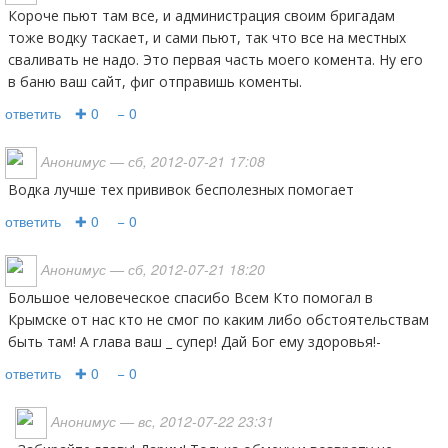
Короче пьют там все, и администрация своим бригадам
тоже водку таскает, и сами пьют, так что все на местных
сваливать не надо. Это первая часть моего комента. Ну его
в баню ваш сайт, фиг отправишь коменты.
ответить
✚ 0
− 0
Анонимус
— сб, 2012-07-21 17:08
Водка лучше тех прививок бесполезных помогает
ответить
✚ 0
− 0
Анонимус
— сб, 2012-07-21 18:20
Большое человеческое спасибо Всем Кто помогал в
Крымске от нас кто не смог по каким либо обстоятельствам
быть там! А глава ваш _ супер! Дай Бог ему здоровья!-
ответить
✚ 0
− 0
Анонимус
— вс, 2012-07-22 23:31