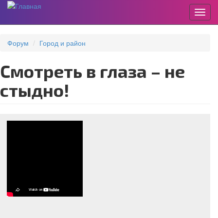
Пере
Перейти
к
Форум
Город и район
основному
содержанию
Смотреть в глаза – не
стыдно!