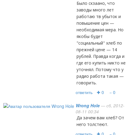
Было скзаано, что
заводы много лет
работаю тв убыток и
повышение цен —
необходимая мера. Но
якобы будет
"социальный" хлеб по
прежней цене — 14
рублей. Правда когда и
где его купить никто не
уточнял. Потому что у
радио работа такая —
говорить.
ответить
✚ 0
− 0
Wrong Hole
— сб, 2012-
08-11 00:34
Да зачем вам хлеб? От
него толстеют.
ответить
✚ 0
− 0