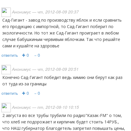
Анонимус
— чт, 2012-08-09 20:37
Сад-Гигант - завод по производству яблок и если сравнить
его продукцию с импортной, то Сад-Гигант поберит по
экологичности. Но тот же Сад-Гигант проиграет в любом
случае бабушкиным червивым яблочкам. Так что решайте
сами и кушайте на здоровье
ответить
✚ 0
− 0
Анонимус
— чт, 2012-08-09 20:51
конечно Сад-Гигант победит ведь химию они берут как раз
от туда из-за границы
ответить
✚ 0
− 0
Анонимус
— пт, 2012-08-10 10:15
2 августа во все трубы трубили по радио"Казак-FM" о том,
что хлеб не подорожает и кирпичик будет стоить 14РУБ.,
что НАШ губернатор благодетель запретил повышать цены,