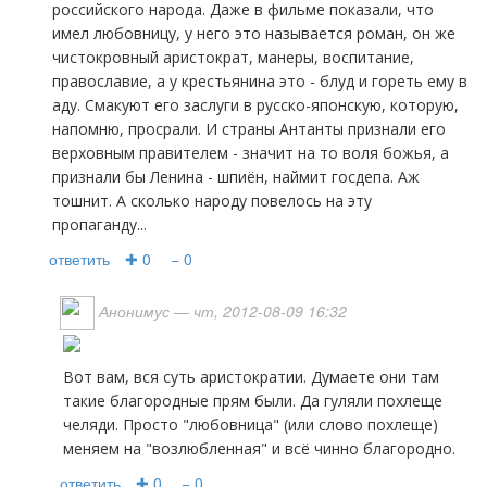
российского народа. Даже в фильме показали, что
имел любовницу, у него это называется роман, он же
чистокровный аристократ, манеры, воспитание,
православие, а у крестьянина это - блуд и гореть ему в
аду. Смакуют его заслуги в русско-японскую, которую,
напомню, просрали. И страны Антанты признали его
верховным правителем - значит на то воля божья, а
признали бы Ленина - шпиён, наймит госдепа. Аж
тошнит. А сколько народу повелось на эту
пропаганду...
ответить
✚ 0
− 0
Анонимус
— чт, 2012-08-09 16:32
Вот вам, вся суть аристократии. Думаете они там
такие благородные прям были. Да гуляли похлеще
челяди. Просто "любовница" (или слово похлеще)
меняем на "возлюбленная" и всё чинно благородно.
ответить
✚ 0
− 0