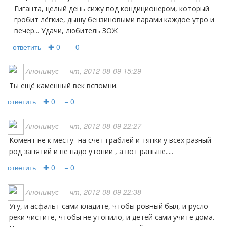
Гиганта, целый день сижу под кондиционером, который
гробит лёгкие, дышу бензиновыми парами каждое утро и
вечер... Удачи, любитель ЗОЖ
ответить
✚ 0
− 0
Анонимус
— чт, 2012-08-09 15:29
Ты ещё каменный век вспомни.
ответить
✚ 0
− 0
Анонимус
— чт, 2012-08-09 22:27
комент не к месту- на счет граблей и тяпки у всех разный
род занятий и не надо утопии , а вот раньше.....
ответить
✚ 0
− 0
Анонимус
— чт, 2012-08-09 22:38
Угу, и асфальт сами кладите, чтобы ровный был, и русло
реки чистите, чтобы не утопило, и детей сами учите дома.