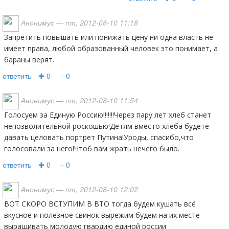
Анонимус
— пт, 2012-08-10 11:18
запретить повышать или понижать цену ни одна власть не
имеет права, любой образованный человек это понимает, а
бараны верят.
ответить
✚ 0
− 0
Анонимус
— пт, 2012-08-10 11:54
Голосуем за Единую Россию!!!!!!!Через пару лет хлеб станет
непозволительной роскошью!Детям вместо хлеба будете
давать целовать портрет Путина!Уроды, спасибо,что
голосовали за него!Чтоб вам жрать нечего было.
ответить
✚ 0
− 0
Анонимус
— пт, 2012-08-10 12:02
ВОТ СКОРО ВСТУПИМ В ВТО тогда будем кушать всё
вкусное и полезное свинок вырежим будем на их месте
выращивать молодую гвардию единой россии