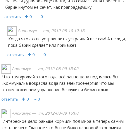
Нашёлся дурачок - еще скажи, что сейчас такая прелесть -
барин кнутом не сечёт, как прапрадедушку.
ответить
✚ 0
− 0
Анонимус
— пт, 2012-08-10 12:13
Когда что-то не устраивает - устраивай все сам! А не жди,
пока барин сделает или прикажет
ответить
✚ 0
− 0
Анонимус
— чт, 2012-08-09 15:02
что там урожай этого года всё равно цена поднялась бы
.Коммуналка возрасла вода газ электроэнергия что мы
хотим пожинаем управление безруких и безмозглых
ответить
✚ 0
− 0
Анонимус
— чт, 2012-08-09 15:08
Интересное дело раньше кормили пол мира а теперь самим
есть не чего.Главное что бы не было плановой экономики