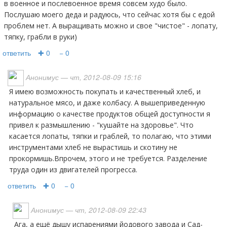
в военное и послевоенное время совсем худо было.
Послушаю моего деда и радуюсь, что сейчас хотя бы с едой
проблем нет. А выращивать можно и свое "чистое" - лопату,
тяпку, грабли в руки)
ответить
✚ 0
− 0
Анонимус
— чт, 2012-08-09 15:16
Я имею возможность покупать и качественный хлеб, и
натуральное мясо, и даже колбасу. А вышеприведенную
информацию о качестве продуктов общей доступности я
привел к размышлению - "кушайте на здоровье". Что
касается лопаты, тяпки и граблей, то полагаю, что этими
инструментами хлеб не вырастишь и скотину не
прокормишь.Впрочем, этого и не требуется. Разделение
труда один из двигателей прогресса.
ответить
✚ 0
− 0
Анонимус
— чт, 2012-08-09 22:43
ага, а ещё дышу испарениями йодового завода и Сад-