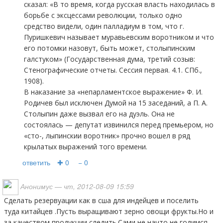
сказал: «В то время, когда русская власть находилась в
борьбе с эксцессами революции, только одно
средство видели, один палладиум в том, что г.
Пуришкевич называет муравьевским воротником и что
его потомки назовут, быть может, столыпинским
галстуком» (Государственная дума, третий созыв:
Стенографические отчеты. Сессия первая. 4.1. СПб.,
1908).
В наказание за «непарламентское выражение» Ф. И.
Родичев был исключен Думой на 15 заседаний, а П. А.
Столыпин даже вызвал его на дуэль. Она не
состоялась — депутат извинился перед премьером, но
«сто-, лыпинскии воротник» прочно вошел в ряд
крылатых выражений того времени.
ответить
✚ 0
− 0
Анонимус
— чт, 2012-08-09 15:59
сделать резервуации как в сша для индейцев и поселить
туда китайцев .Пусть выращивают зерно овощи фрукты.Но и
за качеством продукции следить.Сами не начто не годимся