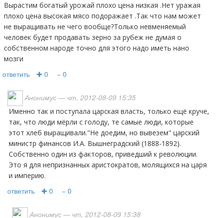
Вырастим богатый урожай плохо цена низкая .Нет уражая
плохо цена высокая мясо подоражает .Так что нам может
не выращивать не чего вообще?Только невменяемый
человек будет продавать зерно за рубеж не думая о
собственном народе точно для этого надо иметь нано
мозги
ответить
✚ 0
− 0
Анонимус
— чт, 2012-08-09 15:35
Именно так и поступала царская власть, только ещё круче,
так, что люди мёрли с голоду, те самые люди, которые
этот хлеб выращивали."Не доедим, но вывезем" царский
министр финансов И.А. Вышнеградский (1888-1892).
Собственно один из факторов, приведший к революции.
Это я для непризнанных аристократов, молящихся на царя
и империю.
ответить
✚ 0
− 0
Анонимус
— чт, 2012-08-09 15:38