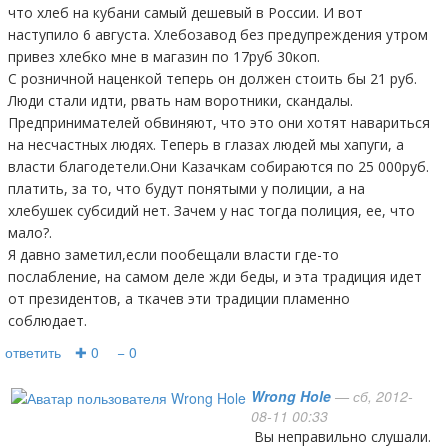
что хлеб на кубани самый дешевый в России. И вот
наступило 6 августа. Хлебозавод без предупреждения утром
привез хлебко мне в магазин по 17руб 30коп.
С розничной наценкой теперь он должен стоить бы 21 руб.
Люди стали идти, рвать нам воротники, скандалы.
Предпринимателей обвиняют, что это они хотят навариться
на несчастных людях. Теперь в глазах людей мы хапуги, а
власти благодетели.Они Казачкам собираются по 25 000руб.
платить, за то, что будут понятыми у полиции, а на
хлебушек субсидий нет. Зачем у нас тогда полиция, ее, что
мало?.
Я давно заметил,если пообещали власти где-то
послабление, на самом деле жди беды, и эта традиция идет
от президентов, а ткачев эти традиции пламенно
соблюдает.
ответить
✚ 0
− 0
Wrong Hole
— сб, 2012-
08-11 00:33
Вы неправильно слушали.