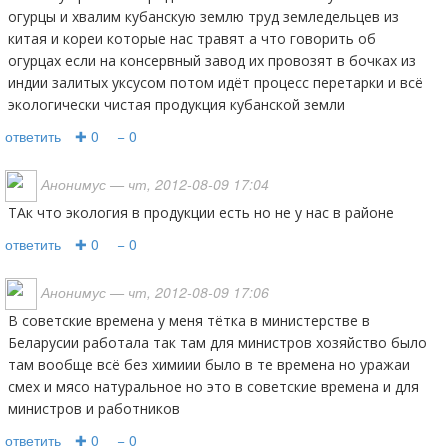
огурцы и хвалим кубанскую землю труд земледельцев из
китая и кореи которые нас травят а что говорить об
огурцах если на консервный завод их провозят в бочках из
индии залитых уксусом потом идёт процесс перетарки и всё
экологически чистая продукция кубанской земли
ответить
✚ 0
− 0
Анонимус
— чт, 2012-08-09 17:04
ТАк что экология в продукции есть но не у нас в районе
ответить
✚ 0
− 0
Анонимус
— чт, 2012-08-09 17:06
В советские времена у меня тётка в министерстве в
Беларусии работала так там для министров хозяйство было
там вообще всё без химиии было в те времена но уражаи
смех и мясо натуральное но это в советские времена и для
министров и работников
ответить
✚ 0
− 0