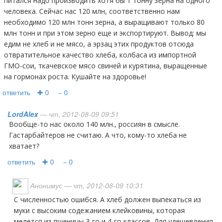
питался надо производить хотя бы 1 тонну зерна на одного
человека. Сейчас нас 120 млн, соответственно нам
необходимо 120 млн тонн зерна, а выращивают только 80
млн тонн и при этом зерно еще и экспортируют. Вывод: мы
едим не хлеб и не мясо, а эрзац этих продуктов отсюда
отвратительное качество хлеба, колбаса из импортной
ГМО-сои, ткачевское мясо свиней и курятина, выращенные
на гормонах роста. Кушайте на здоровье!
ответить
✚ 0
− 0
LordAlex
— чт, 2012-08-09 09:51
Вообще-то нас около 140 млн., россиян в смысле.
Гастарбайтеров не считаю. А что, кому-то хлеба не
хватает?
ответить
✚ 0
− 0
Анонимус
— чт, 2012-08-09 10:31
С численностью ошибся. А хлеб должен выпекаться из
муки с высоким содежанием клейковины, которая
мелется из пшеницы 3-го и 4-го классов. Для удешевления