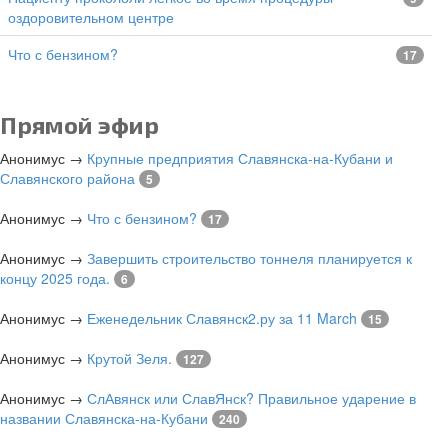
оздоровительном центре
Что с бензином?
17
Прямой эфир
Анонимус
→
Крупные предприятия Славянска-на-Кубани и
Славянского района
5
Анонимус
→
Что с бензином?
17
Анонимус
→
Завершить строительство тоннеля планируется к
концу 2025 года.
6
Анонимус
→
Еженедельник Славянск2.ру за 11 March
15
Анонимус
→
Крутой Зеля.
127
Анонимус
→
СлАвянск или СлавЯнск? Правильное ударение в
названии Славянска-на-Кубани
240