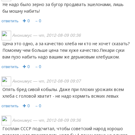
Не надо было зерно за бугор продавать эшелонами, лишь
бы мошну набить!
ответить
✚ 0
− 0
Анонимус
— чт, 2012-08-09 00:36
цена это одно, а за качество хлеба ни кто не хочет сказать?
Помоему чем больше цена тем хуже качество.Пекари суки
вам пузо набить надо вашим же дерьмовым хлебушком.
ответить
✚ 0
− 0
Анонимус
— чт, 2012-08-09 09:07
опять бред сивой кобылы. Даже при плохих урожаях всем
хлеба с головой хватит - не надо кормить всяких левых
ответить
✚ 0
− 0
Анонимус
— чт, 2012-08-09 09:36
Госплан СССР подсчитал, чтобы советский народ хорошо