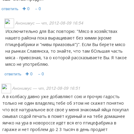
ответить
✚ 0
− 0
Анонимус
— чт, 2012-08-09 16:54
Исключительно для Вас повторю: "Мясо в хозяйствах
нашего района пока выращивают без химии (кроме
птицефабрики и "нивы приазовья")". Если Вы берете мясо
на рынках Славянска, то знайте, что там бОльшая часть
мяса - привозная, та о которой рассказываете Вы. Я такое
мясо не употребляю.
ответить
✚ 0
− 0
Анонимус
— чт, 2012-08-09 16:51
А в колбасу давно уже добавляют сою и прочую гадость
только не один владелец тебе об этом не скажет понятно
что всё натуральное всё своё у меня знакомый яйца покупал
смывал содой печать в помёт куриный и на тебе домашнее
яичко на ура в новороссе идёт вся его птицефабрика в
гараже и нет проблем до 2 3 тысяч в день продаёт