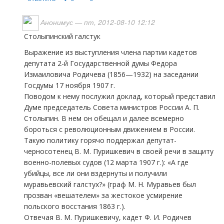
Анонимус
— пт, 2012-08-10 12:12
Столыпинский галстук
Выражение из выступления члена партии кадетов
депутата 2-й Государственной думы Федора
Измаиловича Родичева (1856—1932) на заседании
Госдумы 17 ноября 1907 г.
Поводом к нему послужил доклад, который представил
Думе председатель Совета министров России А. П.
Столыпин. В нем он обещал и далее всемерно
бороться с революционным движением в России.
Такую политику горячо поддержал депутат-
черносотенец В. М. Пуришкевич в своей речи в защиту
военно-полевых судов (12 марта 1907 г.): «А где
убийцы, все ли они вздернуты и получили
муравьевский галстух?» (граф М. Н. Муравьев был
прозван «вешателем» за жестокое усмирение
польского восстания 1863 г.).
Отвечая В. М. Пуришкевичу, кадет Ф. И. Родичев