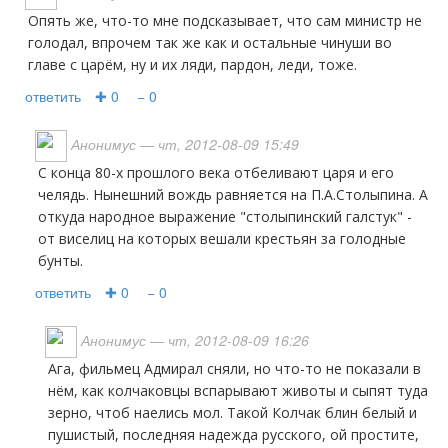
Опять же, что-то мне подсказывает, что сам министр не
голодал, впрочем так же как и остальные чинуши во
главе с царём, ну и их ляди, пардон, леди, тоже.
ответить
✚ 0
− 0
Анонимус
— чт, 2012-08-09 15:49
С конца 80-х прошлого века отбеливают царя и его
челядь. Нынешний вождь равняется на П.А.Столыпина. А
откуда народное выражение "столыпинский галстук" -
от виселиц на которых вешали крестьян за голодные
бунты.
ответить
✚ 0
− 0
Анонимус
— чт, 2012-08-09 16:26
Ага, фильмец Адмирал сняли, но что-то не показали в
нём, как колчаковцы вспарывают животы и сыпят туда
зерно, чтоб наелись мол. Такой Колчак блин белый и
пушистый, последняя надежда русского, ой простите,