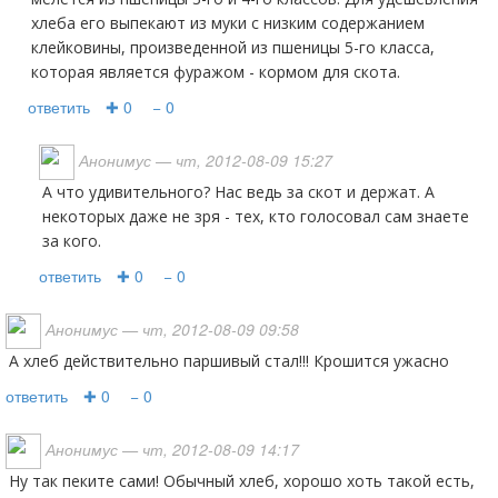
хлеба его выпекают из муки с низким содержанием
клейковины, произведенной из пшеницы 5-го класса,
которая является фуражом - кормом для скота.
ответить
✚ 0
− 0
Анонимус
— чт, 2012-08-09 15:27
А что удивительного? Нас ведь за скот и держат. А
некоторых даже не зря - тех, кто голосовал сам знаете
за кого.
ответить
✚ 0
− 0
Анонимус
— чт, 2012-08-09 09:58
А хлеб действительно паршивый стал!!! Крошится ужасно
ответить
✚ 0
− 0
Анонимус
— чт, 2012-08-09 14:17
ну так пеките сами! Обычный хлеб, хорошо хоть такой есть,