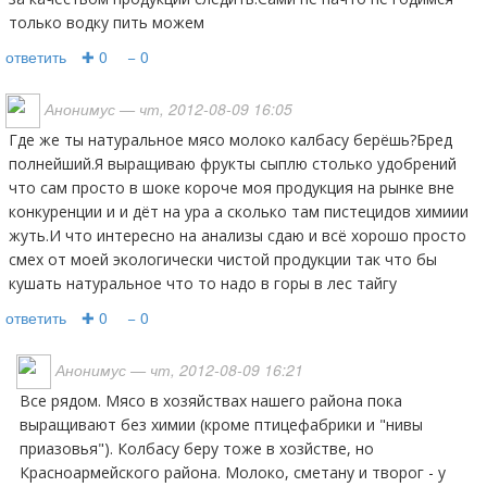
только водку пить можем
ответить
✚ 0
− 0
Анонимус
— чт, 2012-08-09 16:05
где же ты натуральное мясо молоко калбасу берёшь?Бред
полнейший.Я выращиваю фрукты сыплю столько удобрений
что сам просто в шоке короче моя продукция на рынке вне
конкуренции и и дёт на ура а сколько там пистецидов химиии
жуть.И что интересно на анализы сдаю и всё хорошо просто
смех от моей экологически чистой продукции так что бы
кушать натуральное что то надо в горы в лес тайгу
ответить
✚ 0
− 0
Анонимус
— чт, 2012-08-09 16:21
Все рядом. Мясо в хозяйствах нашего района пока
выращивают без химии (кроме птицефабрики и "нивы
приазовья"). Колбасу беру тоже в хозйстве, но
Красноармейского района. Молоко, сметану и творог - у