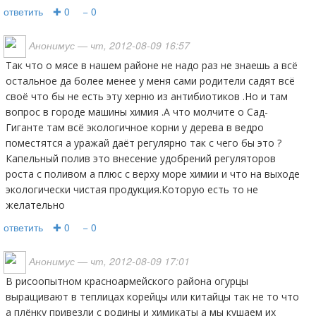
ответить
✚ 0
− 0
Анонимус
— чт, 2012-08-09 16:57
Так что о мясе в нашем районе не надо раз не знаешь а всё
остальное да более менее у меня сами родители садят всё
своё что бы не есть эту херню из антибиотиков .Но и там
вопрос в городе машины химия .А что молчите о Сад-
Гиганте там всё экологичное корни у дерева в ведро
поместятся а уражай даёт регулярно так с чего бы это ?
Капельный полив это внесение удобрений регуляторов
роста с поливом а плюс с верху море химии и что на выходе
экологически чистая продукция.Которую есть то не
желательно
ответить
✚ 0
− 0
Анонимус
— чт, 2012-08-09 17:01
В рисоопытном красноармейского района огурцы
выращивают в теплицах корейцы или китайцы так не то что
а плёнку привезли с родины и химикаты а мы кушаем их