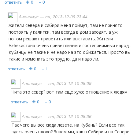
ответить
✚ 0
− 0
Анонимус
— пн, 2013-12-09 23:44
жители севера и сибири меня поймут, там не принято
постоять у калитки, там всегда в дом заходят, а уж
потом решают приветить или выставить. Жители
Узбекистана очень приветливый и гостеприимный народ...
Кубанцы не такие и не надо на это обижаться. Просто вы
такие и изменить это трудно, да и надо ли.
ответить
✚ 0
− 1
Анонимус
— вт, 2013-12-10 08:09
Чита это север? вот там еще хуже отношение к людям
ответить
✚ 0
− 0
Анонимус
— вт, 2013-12-10 08:36
Так чего вы все сюда лезете, на Кубань? Если все так
здесь очень плохо? Знаем мы, как в Сибири и на Севере