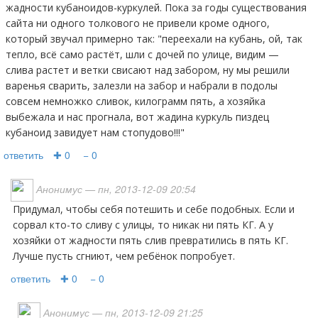
жадности кубаноидов-куркулей. Пока за годы существования
сайта ни одного толкового не привели кроме одного,
который звучал примерно так: "переехали на кубань, ой, так
тепло, всё само растёт, шли с дочей по улице, видим —
слива растет и ветки свисают над забором, ну мы решили
варенья сварить, залезли на забор и набрали в подолы
совсем немножко сливок, килограмм пять, а хозяйка
выбежала и нас прогнала, вот жадина куркуль пиздец
кубаноид завидует нам стопудово!!!"
ответить
✚ 0
− 0
Анонимус
— пн, 2013-12-09 20:54
Придумал, чтобы себя потешить и себе подобных. Если и
сорвал кто-то сливу с улицы, то никак ни пять КГ. А у
хозяйки от жадности пять слив превратились в пять КГ.
Лучше пусть сгниют, чем ребёнок попробует.
ответить
✚ 0
− 0
Анонимус
— пн, 2013-12-09 21:25