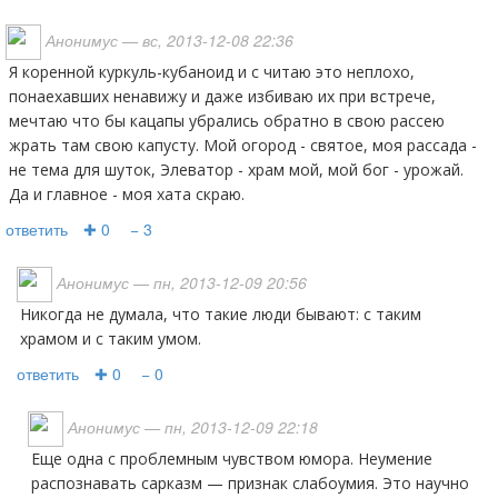
Анонимус
— вс, 2013-12-08 22:36
я коренной куркуль-кубаноид и с читаю это неплохо,
понаехавших ненавижу и даже избиваю их при встрече,
мечтаю что бы кацапы убрались обратно в свою рассею
жрать там свою капусту. Мой огород - святое, моя рассада -
не тема для шуток, Элеватор - храм мой, мой бог - урожай.
Да и главное - моя хата скраю.
ответить
✚ 0
− 3
Анонимус
— пн, 2013-12-09 20:56
Никогда не думала, что такие люди бывают: с таким
храмом и с таким умом.
ответить
✚ 0
− 0
Анонимус
— пн, 2013-12-09 22:18
Еще одна с проблемным чувством юмора. Неумение
распознавать сарказм — признак слабоумия. Это научно