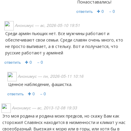
Понаоставались!
ответить
✚ 0
− 0
Анонимус
— вс, 2026-05-10 19:51
Среди армян пьющих нет. Все мужчины работают и
обеспечивают свои семьи. Среди славян очень много, кто
не просто выпивает, а в стельку. Вот и получается, что
русские работают у армяней
ответить
✚ 0
− 0
Анонимус
— пн, 2026-05-11 10:16
ценное наблюдение, фашистка.
ответить
✚ 0
− 0
Анонимус
— вс, 2013-12-08 19:33
Это моя родина и родина моих предков, но скажу Вам как
сторожил! Славянск находится в низменности и климат у нас
своеобразный. Выезжая к морю или в горы, или хотя бы в