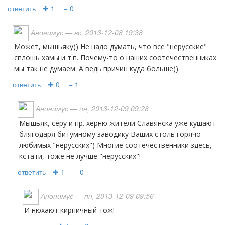
ответить
✚ 1
− 0
Анонимус
— вс, 2013-12-08 19:38
Может, мышьяку)) Не надо думать, что все "нерусские"
сплошь хамы и т.п. Почему-то о наших соотечественниках
мы так не думаем. А ведь причин куда больше))
ответить
✚ 0
− 1
Анонимус
— пн, 2013-12-09 09:28
Мышьяк, серу и пр. херню жители Славянска уже кушают
блягодаря битумному заводику Ваших столь горячо
любимых "нерусских") Многие соотечественники здесь,
кстати, тоже не лучше "нерусских"!
ответить
✚ 1
− 0
Анонимус
— пн, 2013-12-09 09:56
и нюхают кирпичный тож!