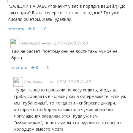
"ЗАЛЕЗЛИ НА ЗАБОР" значит у вас в порядке вещей?)) До
еды падки? Вы на севере все такие голодные? Тут уже
писали об этом. Жаль, удалили.
ответить
✚ 0
− 0
Анонимус
— пн, 2013-12-09 21:40
Там не растет, поэтому они не воспитаны чужое не
брать.
ответить
✚ 0
− 0
Анонимус
— пн, 2013-12-09 21:59
Ну да. Наверно привыкли по лесу ходить, ягоды да
грибы собирать в корзину как в супермаркете. Если уж
мы "кубаноиды", то тогда эти - сибирские дикари,
которые по заборам лазают и в чужие дома без
приглашения заваливаются. Куда уж нам,
"кубаноидам", понять умом это чудовище с севера с
холодцом вместо мозга.