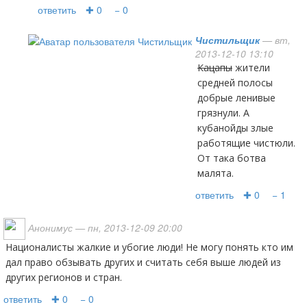
ответить
✚ 0
− 0
Чистильщик
— вт,
2013-12-10 13:10
кацапы
жители
средней полосы
добрые ленивые
грязнули. А
кубанойды злые
работящие чистюли.
От така ботва
малята.
ответить
✚ 0
− 1
Анонимус
— пн, 2013-12-09 20:00
Националисты жалкие и убогие люди! Не могу понять кто им
дал право обзывать других и считать себя выше людей из
других регионов и стран.
ответить
✚ 0
− 0