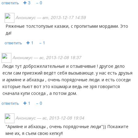
ответить
✚ 3
− 0
Анонимус
— вт, 2013-12-17 14:59
ряженые толстопузые казаки, с пропитыми мордами. Это
да!
ответить
✚ 1
− 1
Анонимус
— вс, 2013-12-08 18:37
люди тут доброжелательные и отзывчивые ! другое дело
если сам приезжий ведёт себя вызывающе. у нас есть друзья
и армяне и абхазцы , очень порядочные люди. и есть соседи
которые пьют вот это кошмар.и ведь не зря говорится
сначала купи соседа , а потом дом.
ответить
✚ 1
− 0
Анонимус
— вс, 2013-12-08 19:04
"армяне и абхазцы , очень порядочные люди")) Покажите
мне их, я съем свою кепку!!