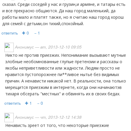
сказал. Среди соседей у нас и грузин,и армяне, и татары есть
и все прекрасно общаются. Да наш город маленький, да
работы мало и платят также, но я считаю наш город хорош
для семей с детьми,он тихий,спокойный.
ответить
✚ 0
− 1
Анонимус
— вт, 2013-12-10 09:05
Никто не против приезжих. Непонимание вызывают мутные
злобные необомнованные глупые претензии и рассказы о
якобы неприветливости или жадности. Людям просто не
нравится пустопорожнее пи**ливое нытьё без видимых
причин. А ненависти никакой нет. В реальности, она только
мерещится приезжим в интернете, когда они начинаютэв
тихаря обсерать "местных" и обвинять их в своих бедах.
ответить
✚ 1
− 0
Анонимус
— чт, 2013-12-12 14:38
Ненависть зреет от того, что некоторые приезжие