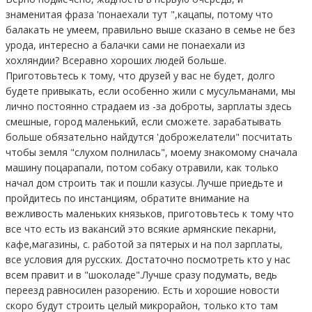
знаменитая фраза 'понаехали тут ",кацапы, потому что
балакать не умеем, правильно выше сказано в семье не без
урода, интересно а балачки сами не понаехали из
хохляндии? Всеравно хороших людей больше.
Приготовьтесь к тому, что друзей у вас не будет, долго
будете привыкать, если особенно жили с мусульманами, мы
лично постоянно страдаем из -за доброты, зарплаты здесь
смешные, город маленький, если сможете. зарабатывать
больше обязательно найдутся 'доброжелатели" посчитать
чтобы земля "слухом полнилась", моему знакомому сначала
машину поцарапали, потом собаку отравили, как только
начал дом строить так и пошли казусы. Лучше приедьте и
пройдитесь по инстанциям, обратите внимание на
вежливость маленьких князьков, приготовьтесь к тому что
все что есть из вакансий это всякие армянские пекарни,
кафе,магазины, с. работой за пятерых и на пол зарплаты,
все условия для русских. Достаточно посмотреть кто у нас
всем правит и в "шоколаде".Лучше сразу подумать, ведь
переезд равносилен разорению. Есть и хорошие новости
скоро будут строить целый микрорайон, только кто там