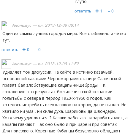
глупо.
ответить
✚ 1
− 0
Анонимус
— пн, 2013-12-09 08:14
Один из самых лучших городов мира. Все стабильно и чётко
тут.
ответить
✚ 0
− 0
Анонимус
— пн, 2013-12-09 11:52
Удивляет тон дискуссии. На сайте в истинно казачьей,
основанной казаками-Черноморцами станице Славянской
правят бал злобствующие кацапы-нищеброды. .. К
сожалению это результат большевистской экспансии
голытьбы с севера в период 1920-х-1950-х годов. Как
хотелось истребить всех казаков на корню, да не вышло. Не
хватило ни ума , ни силы духа. Шариковы да Швондеры.
Хотя чему удивляться !? Казаки работают и зарабатывают, а
кацапы гавкают. Так оно было и при царе и при советах.
Для приезжего. Коренные Кубанцы безусловно обладают