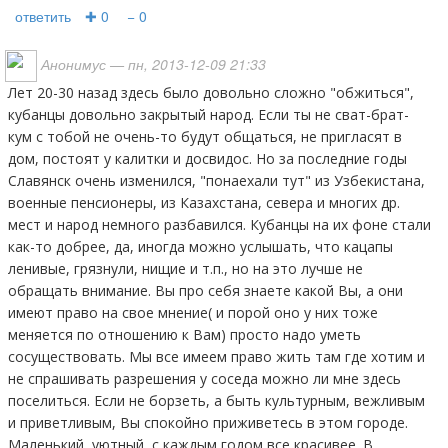
ответить
✚ 0
− 0
Анонимус
— пн, 2013-12-09 21:33
лет 20-30 назад здесь было довольно сложно "обжиться",
кубанцы довольно закрытый народ. Если ты не сват-брат-
кум с тобой не очень-то будут общаться, не пригласят в
дом, постоят у калитки и досвидос. Но за последние годы
Славянск очень изменился, "понаехали тут" из Узбекистана,
военные пенсионеры, из Казахстана, севера и многих др.
мест и народ немного разбавился. Кубанцы на их фоне стали
как-то добрее, да, иногда можно услышать, что кацапы
ленивые, грязнули, нищие и т.п., но на это лучше не
обращать внимание. Вы про себя знаете какой Вы, а они
имеют право на свое мнение( и порой оно у них тоже
меняется по отношению к Вам) просто надо уметь
сосуществовать. Мы все имеем право жить там где хотим и
не спрашивать разрешения у соседа можно ли мне здесь
поселиться. Если не борзеть, а быть культурным, вежливым
и приветливым, Вы спокойно приживетесь в этом городе.
Маленький, уютный, с каждым годом все красивее. В