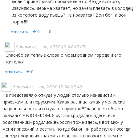
люди "приветливы", проходили это. Везде всякого,
извиняюсь, дерьма хватает, но зачем плевать в колодец
из которого воду пьешь? Не нравится? Вон бог, а вон
порог!!!!
ответить
✚ 0
− 0
Анонимус
— пн, 2013-12-09 22:20
Спасибо за теплые слова о моем родном городе и его
жителях!
ответить
✚ 0
− 1
Анонимус
— пн, 2013-12-09 22:45
не представляю откуда у людей столько ненависти к
приезжим или нерусским. Какая разница какая у человека
национальность и откуда он приехал?!Главное чтобы он
оказался ЧЕЛОВЕКОМ. Я русская,родилась здесь, все
родственники родились,выросли тоже здесь,а вот муж у
меня приезжий и осетин, но где бы он ни работал он всегда
заводит хороших знакомых,еще никто плохого о нем не