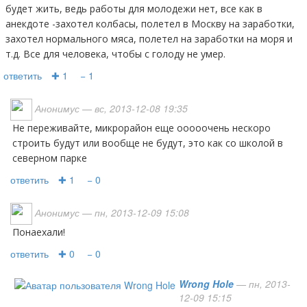
будет жить, ведь работы для молодежи нет, все как в
анекдоте -захотел колбасы, полетел в Москву на заработки,
захотел нормального мяса, полетел на заработки на моря и
т.д. Все для человека, чтобы с голоду не умер.
ответить
✚ 1
− 1
Анонимус
— вс, 2013-12-08 19:35
не переживайте, микрорайон еще ооооочень нескоро
строить будут или вообще не будут, это как со школой в
северном парке
ответить
✚ 1
− 0
Анонимус
— пн, 2013-12-09 15:08
Понаехали!
ответить
✚ 0
− 0
Wrong Hole
— пн, 2013-
12-09 15:15