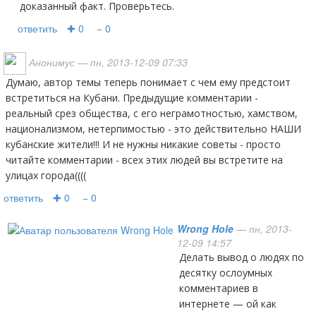
доказанный факт. Проверьтесь.
ответить
✚ 0
− 0
Анонимус
— пн, 2013-12-09 07:33
Думаю, автор темы теперь понимает с чем ему предстоит
встретиться на Кубани. Предыдущие комментарии -
реальный срез общества, с его неграмотностью, хамством,
национализмом, нетерпимостью - это действительно НАШИ
кубанские жители!!! И не нужны никакие советы - просто
читайте комментарии - всех этих людей вы встретите на
улицах города((((
ответить
✚ 0
− 0
Wrong Hole
— пн, 2013-
12-09 14:57
Делать вывод о людях по
десятку ослоумных
комментариев в
интернете — ой как