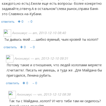
каждого,но есть).Ежели еще есть вопросы- более конкретно
задавайте,отвечу.А в остальном"слева рынок,справа баня-
это Славянск-на-Кубани.
ответить
✚ 0
− 0
Анонимус
— вт, 2013-12-10 08:40
Ты дывысь який .......шибко вумный, чьих кровей ты холоп?
ответить
✚ 0
− 0
Анонимус
— вт, 2013-12-10 09:31
Потому такие и отношения, что людей холопами меряете
/считаете/. Писать не умеешь, а туда же ..Для Майдана бы
пригодился, Ленина рубить.
ответить
✚ 0
− 0
Анонимус
— чт, 2013-12-12 08:38
Так ты с Майдана...холоп? И чего тиби там ни сидилось?