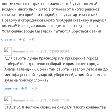
восточную часть края понимаешь какой у нас тяжелый
воздух и много пыли! Зато в отличии от многих районов
края никаких проблем с водой, она у нас артезианская!
Поэтому и огородников много пробурил скважину и радуйся,
поливай! Но когда сильные осадки то нас подтапливает!
Хотя сейчас вроде бы власти пытаются бороться с этим!
ответить
✚ 2
− 0
Анонимус
— пн, 2013-12-09 09:04
"Для работы лучше Краснодар или приморские города
выбирайте." - да, точно выбирайте приморские города -
Анапа, Геленджик, Сочи - там работы навалом летом на 2,5
мес официанткой, кухаркой, уборщицей, а зимой извольте
зубы на полочку сложить.
ответить
✚ 0
− 0
Анонимус
— пн, 2013-12-09 11:10
СПАСИБО!!! Честное слово, не ожидали такого количества