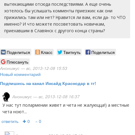
вытекающими отсюда последствиями. А еще очень
хотелось бы услышать комменты приезжих: как они
прижились там или нет? Нравится ли вам, если да- то ЧТО
именно? И что можете посоветовать новичкам,
приехавшим в Славянск с другого конца страны?
Поделиться
Класс
Твитнуть
Поделиться
Плюсануть
Анонимус
— вс, 2013-12-08 15:53
Новый комментарий
Подпишись на канал Инсайд Краснодар в тг!
Анонимус
— вс, 2013-12-08 16:37
у нас тут полармении живет и чета не жалуюцца!) а местные
чета ноют...
ответить
✚ 0
− 0