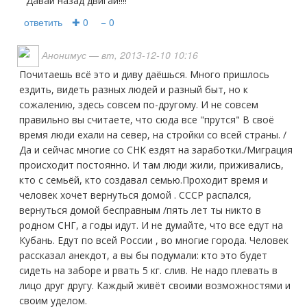
Давай назад двигай!!!!
ответить
✚ 0
− 0
Анонимус
— вт, 2013-12-10 10:16
Почитаешь всё это и диву даёшься. Много пришлось
ездить, видеть разных людей и разный быт, но к
сожалению, здесь совсем по-другому. И не совсем
правильно вы считаете, что сюда все "прутся" В своё
время люди ехали на север, на стройки со всей страны. /
Да и сейчас многие со СНК ездят на заработки./Миграция
происходит постоянно. И там люди жили, приживались,
кто с семьёй, кто создавал семью.Проходит время и
человек хочет вернуться домой . СССР распался,
вернуться домой бесправным /пять лет ты никто в
родном СНГ, а годы идут. И не думайте, что все едут на
Кубань. Едут по всей России , во многие города. Человек
рассказал анекдот, а вы бы подумали: кто это будет
сидеть на заборе и рвать 5 кг. слив. Не надо плевать в
лицо друг другу. Каждый живёт своими возможностями и
своим уделом.