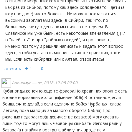
отзывов и искренних комментариев! Мы хотим переезжать
как раз из Сибири, потому как здесь холодновато - дети (а
их у нас двое) часто болеют... Не можем похвастаться
высокими зарплатами здесь, в Сибири, так что, по
большому счету в деньгах мы ничего не теряем. В
Славянске мы уже были, есть некоторые впечатления ))) И
о "наеб...ть", и про "добрых соседей", и про зависть,
именно поэтому и решили написать и задать этот вопрос
здесь, чтобы услышать мнение таких же приезжих, как и
мы. Если есть сибиряки или с Алтая, отзовитесь!
ответить
✚ 1
− 0
Анонимус
— вс, 2013-12-08 22:09
Кубаноиды,конечно,еще те фраера.Но,среди них вполне есть
вполне нормальные хлопцы(менее 50%).В остальном,если
боишься-не делай,а если сделал-не бойся.Чурбанья, слава
Иегове, пока мало(из-за малого оборота бабла).Про
ряженых педерастов(в девичестве казаков) могу сказать
лишь то,что могут лишь червонцы сшибать Иеговы ради у
базара.(а нагайки и востры шабли у них вроде не у