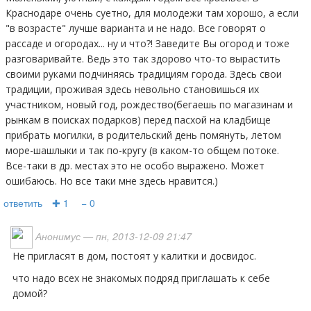
Краснодаре очень суетно, для молодежи там хорошо, а если
"в возрасте" лучше варианта и не надо. Все говорят о
рассаде и огородах... ну и что?! Заведите Вы огород и тоже
разговаривайте. Ведь это так здорово что-то вырастить
своими руками подчиняясь традициям города. Здесь свои
традиции, проживая здесь невольно становишься их
участником, новый год, рождество(бегаешь по магазинам и
рынкам в поисках подарков) перед пасхой на кладбище
прибрать могилки, в родительский день помянуть, летом
море-шашлыки и так по-кругу (в каком-то общем потоке.
Все-таки в др. местах это не особо выражено. Может
ошибаюсь. Но все таки мне здесь нравится.)
ответить
✚ 1
− 0
Анонимус
— пн, 2013-12-09 21:47
не пригласят в дом, постоят у калитки и досвидос.
что надо всех не знакомых подряд приглашать к себе
домой?