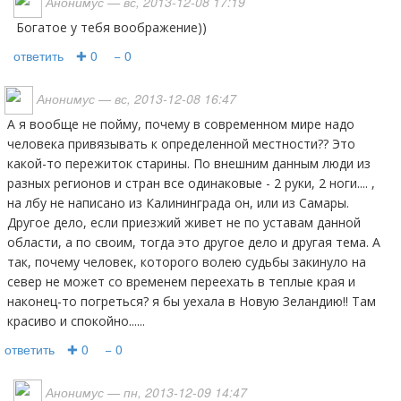
Анонимус
— вс, 2013-12-08 17:19
богатое у тебя воображение))
ответить
✚ 0
− 0
Анонимус
— вс, 2013-12-08 16:47
а я вообще не пойму, почему в современном мире надо
человека привязывать к определенной местности?? Это
какой-то пережиток старины. По внешним данным люди из
разных регионов и стран все одинаковые - 2 руки, 2 ноги.... ,
на лбу не написано из Калининграда он, или из Самары.
Другое дело, если приезжий живет не по уставам данной
области, а по своим, тогда это другое дело и другая тема. А
так, почему человек, которого волею судьбы закинуло на
север не может со временем переехать в теплые края и
наконец-то погреться? я бы уехала в Новую Зеландию!! Там
красиво и спокойно......
ответить
✚ 0
− 0
Анонимус
— пн, 2013-12-09 14:47