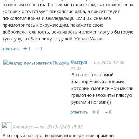
отличным от центра России менталитетом, как люди в генах
которых отсутствует психология раба, а присутствует
психология воина и земледельца. Если Вы сначала
присмотритесь к окружающим, покажите свою
доброжелательность, вежливость и элементарную бытовую
культуру, то Вас примут с душой. Желаю Удачи.
ответить
✚ 1
− 1
Rozzyta
— пн, 2013-12-09
21:43
вот, вот тот самый
красноречивый анонимус,
который смог все мои мысли
грамотно изложить! плюсую
руками и ногами)))
ответить
✚ 0
− 0
Анонимус
— пн, 2013-12-09 15:03
В который раз прошу примеры конкретные примеры