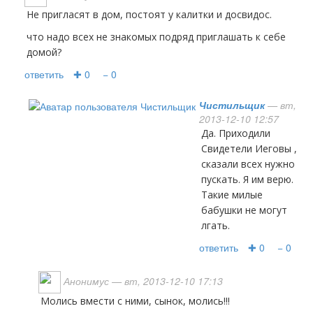
не пригласят в дом, постоят у калитки и досвидос.
что надо всех не знакомых подряд приглашать к себе
домой?
ответить
✚ 0
− 0
Чистильщик
— вт,
2013-12-10 12:57
Да. Приходили
Свидетели Иеговы ,
сказали всех нужно
пускать. Я им верю.
Такие милые
бабушки не могут
лгать.
ответить
✚ 0
− 0
Анонимус
— вт, 2013-12-10 17:13
Молись вмести с ними, сынок, молись!!!