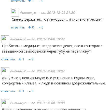
ответить
✚ 1
− 0
Анонимус
— пн, 2013-12-09 21:30
свечку держите?.... от геморроя....)) сколько агрессии))
ответить
✚ 0
− 0
Анонимус
— вс, 2013-12-08 18:47
Проблемы в медицине, везде хотят денег, все в конторах с
завышенной самооценкой через губу не переплюнут!
ответить
✚ 1
− 0
Анонимус
— вс, 2013-12-08 19:07
Живу 5 лет, пенсионирую! Всё устраивает. Рядом море,
комфортный климат, и люди в основном доброжелательные.
ответить
✚ 1
− 0
Анонимус
— вс, 2013-12-08 19:09
верно подмечено, жадность в первую очередь, и