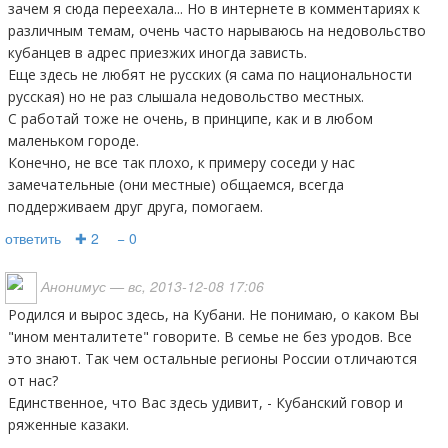
зачем я сюда переехала... Но в интернете в комментариях к
различным темам, очень часто нарываюсь на недовольство
кубанцев в адрес приезжих иногда зависть.
Еще здесь не любят не русских (я сама по национальности
русская) но не раз слышала недовольство местных.
С работай тоже не очень, в принципе, как и в любом
маленьком городе.
Конечно, не все так плохо, к примеру соседи у нас
замечательные (они местные) общаемся, всегда
поддерживаем друг друга, помогаем.
ответить
✚ 2
− 0
Анонимус
— вс, 2013-12-08 17:06
Родился и вырос здесь, на Кубани. Не понимаю, о каком Вы
"ином менталитете" говорите. В семье не без уродов. Все
это знают. Так чем остальные регионы России отличаются
от нас?
Единственное, что Вас здесь удивит, - Кубанский говор и
ряженные казаки.