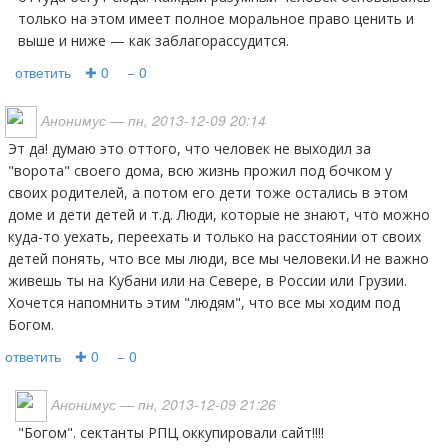
только на этом имеет полное моральное право ценить и
выше и ниже — как заблагорассудится.
ответить
✚ 0
− 0
Анонимус
— пн, 2013-12-09 20:14
Эт да! думаю это оттого, что человек не выходил за
"ворота" своего дома, всю жизнь прожил под бочком у
своих родителей, а потом его дети тоже остались в этом
доме и дети детей и т.д. Люди, которые не знают, что можно
куда-то уехать, переехать и только на расстоянии от своих
детей понять, что все мы люди, все мы человеки.И не важно
живешь ты на Кубани или на Севере, в России или Грузии.
Хочется напомнить этим "людям", что все мы ходим под
Богом.
ответить
✚ 0
− 0
Анонимус
— пн, 2013-12-09 21:26
"богом". сектанты РПЦ оккупировали сайт!!!!