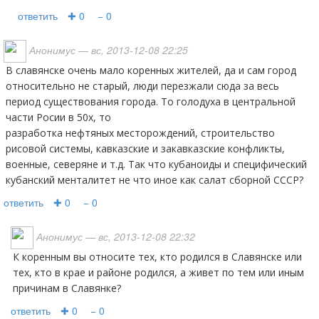
ответить
✚ 0
− 0
Анонимус
— вс, 2013-12-08 22:25
В славянске очень мало коренных жителей, да и сам город
относительно не старый, люди перезжали сюда за весь
период существования города. То голодуха в центральной
части Росии в 50х, то
разработка нефтяных месторождений, строительство
рисовой системы, кавказские и закавказские конфликты,
военные, северяне и т.д. Так что кубаноиды и специфический
кубанский менталитет не что иное как салат сборной СССР?
ответить
✚ 0
− 0
Анонимус
— вс, 2013-12-08 22:32
к коренным вы относите тех, кто родился в Славянске или
тех, кто в крае и районе родился, а живет по тем или иным
причинам в Славянке?
ответить
✚ 0
− 0