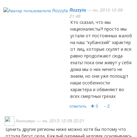
Rozzyta
— пн, 2013-12-09
21:48
кто сказал, что мы
националисты?! просто мы
устали от постоянных жалоб
на наш "кубанский" характер
от лиц, которые скулят и все
равно продолжают сюда
ехать! пока они живут у себя
дома мы о них ничего не
знаем, но они уже полощут
наши особенности
характера и обвиняют во
всех смертных грехах
ответить
✚ 0
− 2
Анонимус
— пн, 2013-12-09 22:21
Ценить другие регионы ниже можно хотя бы потому что
оттуда бегут сюда. Каждый разумный человек основываясь