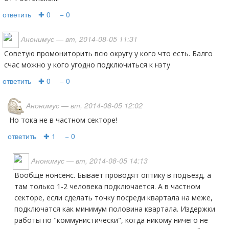
ответить
✚ 0
− 0
Анонимус
— вт, 2014-08-05 11:31
советую промониторить всю округу у кого что есть. Балго
счас можно у кого угодно подключиться к нэту
ответить
✚ 0
− 0
Анонимус
— вт, 2014-08-05 12:02
но тока не в частном секторе!
ответить
✚ 1
− 0
Анонимус
— вт, 2014-08-05 14:13
Вообще нонсенс. Бывает проводят оптику в подъезд, а
там только 1-2 человека подключается. А в частном
секторе, если сделать точку посреди квартала на меже,
подключатся как минимум половина квартала. Издержки
работы по "коммунистически", когда никому ничего не