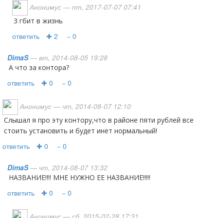
Анонимус
— пт, 2017-07-07 07:41
3 гбит в жизнь
ответить
✚ 2
− 0
DimaS
— вт, 2014-08-05 19:28
А что за контора?
ответить
✚ 0
− 0
Анонимус
— чт, 2014-08-07 12:10
Слышал я про эту контору,что в районе пяти рублей все
стоить установить и будет инет нормальный!
ответить
✚ 0
− 0
DimaS
— чт, 2014-08-07 13:32
НАЗВАНИЕ!!!! МНЕ НУЖНО ЕЕ НАЗВАНИЕ!!!!!
ответить
✚ 0
− 0
Анонимус
— сб, 2015-02-28 17:31