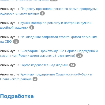
Анонимус
→
Пациенту прокололи легкое во время процедуры
оздоровительном центре
9
Анонимус
→
ружен мастер по ремонту и настройке ручной
швейной машинки
8
Анонимус
→
На кладбище запретили ставить флаги погибшим
на СВО
19
Анонимус
→
Биография. Происхождение Бориса Надеждина и
как он гимн России хотел изменить (текст гимна)
25
Анонимус
→
Горгаз издевается над людьми
14
Анонимус
→
Крупные предприятия Славянска-на-Кубани и
Славянского района
4
Подработка