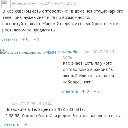
Анонимус
— чт, 2017-06-15 23:31
в Коржевском есть оптоволокно? в доме нет стационарного
телефона. нужен инет и тв по возможности.
посоветуйте,пжлст. Живём 2 недели,у соседей ростелеком.
ростелеком не предлагать
ответить
✚ 0
− 0
vlastelin
— пт, 2017-06-16
12:36
Кто знает. Есть ли у кого
оптоволокно в районе 16
школы? Или только ви-фи
наболдашники?
ответить
✚ 0
− 0
-
— пт, 2017-06-16 13:04
Позвоните в ТелеЦентр-8-988-333-5319,
2-38-58. Должно быть.Или рядом. В школе наверняка есть.
ответить
✚ 1
− 1