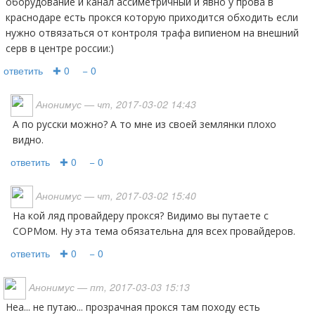
оборудование и канал ассиметричный и явно у прова в
краснодаре есть прокся которую приходится обходить если
нужно отвязаться от контроля трафа випиеном на внешний
серв в центре россии:)
ответить
✚ 0
− 0
Анонимус
— чт, 2017-03-02 14:43
А по русски можно? А то мне из своей землянки плохо
видно.
ответить
✚ 0
− 0
Анонимус
— чт, 2017-03-02 15:40
На кой ляд провайдеру прокся? Видимо вы путаете с
СОРМом. Ну эта тема обязательна для всех провайдеров.
ответить
✚ 0
− 0
Анонимус
— пт, 2017-03-03 15:13
неа... не путаю... прозрачная прокся там походу есть