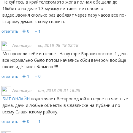
Не суйтесь в крайтелеком это жопа полная обещали до
16кбит а на деле 1.3 музыку не тянет не говоря о
видео.Звонил сколько раз добявят через пару часов всё по-
старому думаю к кому свалить
ответить
✚ 0
− 1
Анонимус
— вс, 2018-08-19 23:18
Мы провели себе интернет На хуторе Бараниковском .1 день
все нормально было потом начались сбои вечером вообще
плохо идёт инет Фомоза !!!!
ответить
✚ 1
− 0
Анонимус
— пт, 2018-08-31 16:25
БИТ.ОНЛАЙН
подключает беспроводной интернет в частные
дома, дачи и любые объекты в Славянске-на-Кубани и по
всему Славянскому району.
ответить
✚ 0
− 1