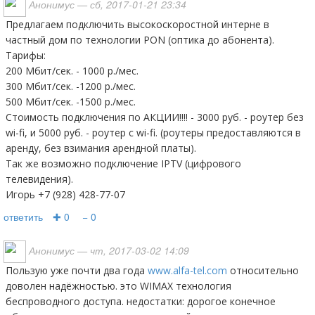
Анонимус
— сб, 2017-01-21 23:34
Предлагаем подключить высокоскоростной интерне в
частный дом по технологии PON (оптика до абонента).
Тарифы:
200 Мбит/сек. - 1000 р./мес.
300 Мбит/сек. -1200 р./мес.
500 Мбит/сек. -1500 р./мес.
Стоимость подключения по АКЦИИ!!!! - 3000 руб. - роутер без
wi-fi, и 5000 руб. - роутер с wi-fi. (роутеры предоставляются в
аренду, без взимания арендной платы).
Так же возможно подключение IPTV (цифрового
телевидения).
Игорь +7 (928) 428-77-07
ответить
✚ 0
− 0
Анонимус
— чт, 2017-03-02 14:09
Пользую уже почти два года
www.alfa-tel.com
относительно
доволен надёжностью. это WIMAX технология
беспроводного доступа. недостатки: дорогое конечное