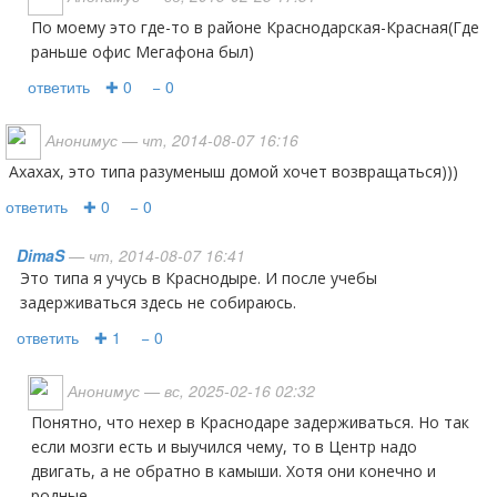
По моему это где-то в районе Краснодарская-Красная(Где
раньше офис Мегафона был)
ответить
✚ 0
− 0
Анонимус
— чт, 2014-08-07 16:16
Ахахах, это типа разуменыш домой хочет возвращаться)))
ответить
✚ 0
− 0
DimaS
— чт, 2014-08-07 16:41
Это типа я учусь в Краснодыре. И после учебы
задерживаться здесь не собираюсь.
ответить
✚ 1
− 0
Анонимус
— вс, 2025-02-16 02:32
Понятно, что нехер в Краснодаре задерживаться. Но так
если мозги есть и выучился чему, то в Центр надо
двигать, а не обратно в камыши. Хотя они конечно и
родные.