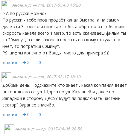
Анонимус
— пт, 2017-03-03 15:28
> А по русски можно?
По русски - тебе пров продаёт канал 3метра, а на самом
деле эти 3 только из инета к тебе, а обратно от тебя в инет
скорость канала всего 1 метр. то есть скачиваеш фильм ты
за 20минут, а если захочеш послать его комуто-кудато в
инет, то потратиш 60минут.
PS: цифры конечно от балды, чисто для примера :)))
ответить
✚ 2
− 0
Анонимус
— пт, 2017-03-17 18:10
Добрый день. Подскажите кто знает , какая компания ведет
оптоволокно от ул. Щорса по ул. Казачьей и далее по
Западной в сторону ДРСУ? Будут ли подключать частный
сектор? Заранее спасибо.
ответить
✚ 0
− 0
Анонимус
— ср, 2017-04-05 20:59