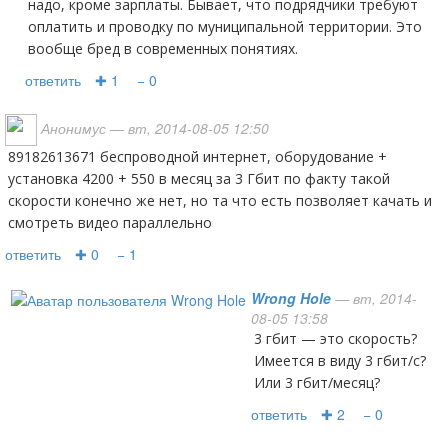
надо, кроме зарплаты. Бывает, что подрядчики требуют
оплатить и проводку по муниципальной территории. Это
вообще бред в современных понятиях.
ответить
✚ 1
− 0
Анонимус
— вт, 2014-08-05 12:50
89182613671 беспроводной интернет, оборудование +
установка 4200 + 550 в месяц за 3 Гбит по факту такой
скорости конечно же нет, но та что есть позволяет качать и
смотреть видео параллельно
ответить
✚ 0
− 1
Wrong Hole
— вт, 2014-
08-05 13:58
3 гбит — это скорость?
Имеется в виду 3 гбит/с?
Или 3 гбит/месяц?
ответить
✚ 2
− 0