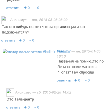
ответить
✚ 0
− 0
Анонимус
— пт, 2014-08-08 08:09
Так кто нибудь скажет что за организация и как
подключится???
ответить
✚ 0
− 0
Vladimir
— пн, 2015-01-05
18:10
Названия не помню.Это по
Ленина возле магазина
"Топаз".Там спросиш
ответить
✚ 0
− 0
Анонимус
— сб, 2015-02-28 14:02
это Теле-центр
ответить
✚ 0
− 0