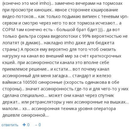
(конечно это моё imho)... замечено вечерами на тормозах
при просмотре киношек.. явное стороннее кэширование
видео-потоков.... как только подымаю випиен с теневым vpn-
сервом и смотрю через него то все тормоза исчезают... а
СОРМ там конечно есть - большой брат бдит:)))... да вот
только фильтра сорма видеопотоки с 99% вероятностью не
лопатят (я думаю)... накладно imho даже для бюджета
страны:) А прокся ему вероятно для того чтоб снизить
нагрузку на канал во внешний мир за счёт краткосрочных
кэшей.. при ассинхронности канала это вполне себе
приемлемое решение... и кстати.... вот почему канал
ассинхронный для меня загадка.... стандарт и железо
ваймакса 100500 синхронные (скорость одинакова в обе
стороны)... значит ассинхронность где-то и для чего-то у них
сделана специально.... может они канал через спутник
держат... или ретрансляторы у них ассинхронные на вышках....
малоли.... хз.... ассинхронная техника уровня оператора
дешевле синхронной....
ответить
✚ 0
− 0