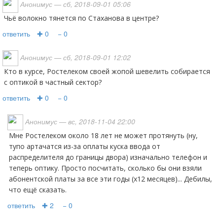
Анонимус
— сб, 2018-09-01 05:06
Чьё волокно тянется по Стаханова в центре?
ответить
✚ 0
− 0
Анонимус
— сб, 2018-09-01 12:02
Кто в курсе, Ростелеком своей жопой шевелить собирается
с оптикой в частный сектор?
ответить
✚ 0
− 0
Анонимус
— вс, 2018-11-04 22:00
Мне Ростелеком около 18 лет не может протянуть (ну,
тупо артачатся из-за оплаты куска ввода от
распределителя до границы двора) изначально телефон и
теперь оптику. Просто посчитать, сколько бы они взяли
абонентской платы за все эти годы (х12 месяцев)... Дебилы,
что ещё сказать.
ответить
✚ 2
− 0