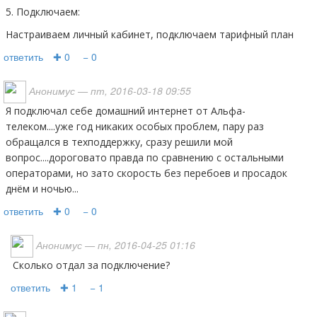
5. Подключаем:
Настраиваем личный кабинет, подключаем тарифный план
ответить
✚ 0
− 0
Анонимус
— пт, 2016-03-18 09:55
Я подключал себе домашний интернет от Альфа-
телеком....уже год никаких особых проблем, пару раз
обращался в техподдержку, сразу решили мой
вопрос....дороговато правда по сравнению с остальными
операторами, но зато скорость без перебоев и просадок
днём и ночью...
ответить
✚ 0
− 0
Анонимус
— пн, 2016-04-25 01:16
Сколько отдал за подключение?
ответить
✚ 1
− 1