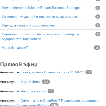
How to Increase Sales: 5 Proven Business Strategies
0
изготовлении дверей и плинтусов разных видов
0
Ищу друга или его родственников!
0
Пациенту прокололи легкое во время процедуры
9
оздоровительном центре
Что с бензином?
16
Прямой эфир
Анонимус
→
Еженедельник Славянск2.ру за 11 March
14
Анонимус
→
Крутой Зеля.
127
Анонимус
→
Что с бензином?
16
Анонимус
→
СлАвянск или СлавЯнск? Правильное ударение в
названии Славянска-на-Кубани
240