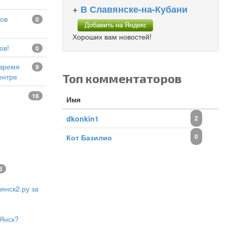
+
В Славянске-на-Кубани
0
Хороших вам новостей!
ов!
0
9
Топ комментаторов
ентре
16
Имя
dkonkin1
2
0
Кот Базилио
6
янск2.ру за
Янск?