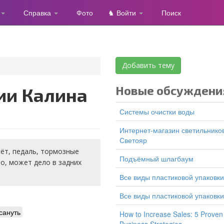
Справка
Фото
♞ Войти
Поиск
Добавить тему
Новые обсуждени
Системы очистки воды
Интернет-магазин светильников
Светояр
сёт, педаль, тормозные
подъёмный шлагбаум
ло, может дело в задних
все виды пластиковой упаковки
все виды пластиковой упаковки
сануть
How to Increase Sales: 5 Proven