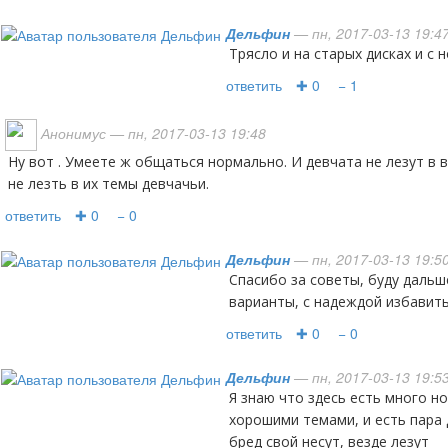
Дельфин
— пн, 2017-03-13 19:4
трясло и на старых дисках и с
ответить
✚ 0
− 1
Анонимус
— пн, 2017-03-13 19:48
Ну вот . Умеете ж общаться нормально. И девчата не лезут в ваши темы. И к вам просьба
не лезть в их темы девчачьи.
ответить
✚ 0
− 0
Дельфин
— пн, 2017-03-13 19:5
спасибо за советы, буду дальше рассматривать все
варианты, с надеждой избавит
ответить
✚ 0
− 0
Дельфин
— пн, 2017-03-13 19:5
я знаю что здесь есть много нормальных людей, с
хорошими темами, и есть пара
бред свой несут, везде лезут