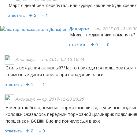
Март с декабрём перепутал, или курнул какой нибудь хрени?
ответить
✚ 2
− 1
Дельфин
— пн, 2017-03-13 19:3
может подшипники поменять?
ответить
✚ 0
− 0
Анонимус
— пн, 2017-03-13 19:44
Стиль вождения активный? Часто приходится пользоваться тормозами? Возможно
тормозные диски повело при попадании влаги.
ответить
✚ 1
− 1
Анонимус
— ср, 2017-12-20 20:25
У меня так было,поменял тормозные диски,ступичные подшипники,тормозные
колодки.Оказалось передний тормозной цилиндрик подклинив
поршенек и ВСЕ!!!!!! Биение кончилось,я в ах.е
ответить
✚ 2
− 0