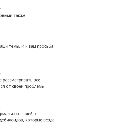
7
 новыми также
0
ься от своей проблемы
3
 дебилоидов, которые везде