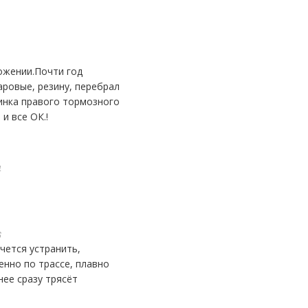
аровые, резину, перебрал
щинка правого тормозного
и все ОК.!
4
6
енно по трассе, плавно
ее сразу трясёт