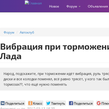
Новое
Форум
Объявления
Перейти
к
основному
содержанию
Форум
Автоклуб
вибрация при торможении Калина
Лада
Народ, подскажите, при торможении идёт вибрация, руль тря
диски и все колодки поменял, всё равно трясёт, у кого так бы
тормозах??, что ещё нужно поменять
Поделиться
Класс
Твитнуть
Поделиться
Плю
Анонимус
— пн, 2017-03-13 18:35