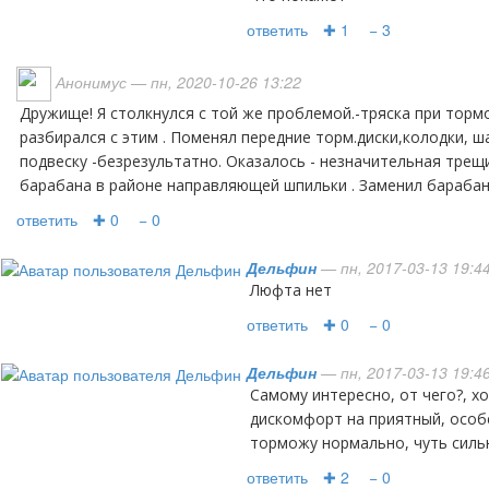
ответить
✚ 1
− 3
Анонимус
— пн, 2020-10-26 13:22
Дружище! Я столкнулся с той же проблемой.-тряска при торможении.Почти год
разбирался с этим . Поменял передние торм.диски,колодки, ш
подвеску -безрезультатно. Оказалось - незначительная тре
барабана в районе направляющей шпильки . Заменил барабан 
ответить
✚ 0
− 0
Дельфин
— пн, 2017-03-13 19:4
люфта нет
ответить
✚ 0
− 0
Дельфин
— пн, 2017-03-13 19:4
самому интересно, от чего?, хочется устранить,
дискомфорт на приятный, особ
торможу нормально, чуть сильн
ответить
✚ 2
− 0