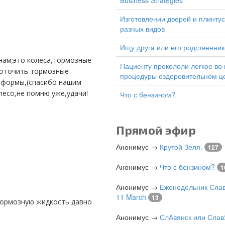
Business Strategies
изготовлении дверей и плинтусов
разных видов
Ищу друга или его родственник
Пациенту прокололи легкое во время
роточить тормозные
процедуры оздоровительном ц
й формы,(спасибо нашим
лесо,не помню уже,удачи!
Что с бензином?
Прямой эфир
Анонимус
→
Крутой Зеля.
127
Анонимус
→
Что с бензином?
1
Анонимус
→
Еженедельник Слав
11 March
13
Анонимус
→
СлАвянск или Слав