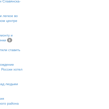
и Славянска-
и легкое во
ном центре
емонту и
инки
8
тили ставить
хождение
 России хотел
 над людьми
тия
кого района