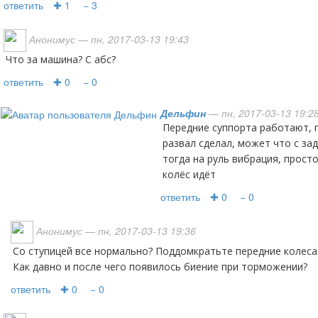
ответить
✚ 1
− 3
Анонимус
— пн, 2017-03-13 19:43
Что за машина? С абс?
ответить
✚ 0
− 0
Дельфин
— пн, 2017-03-13 19:2
передние суппорта работают, грешил на тормозные диски,
развал сделал, может что с за
тогда на руль вибрация, прост
колёс идёт
ответить
✚ 0
− 0
Анонимус
— пн, 2017-03-13 19:36
Со ступицей все нормально? Поддомкратьте передние колеса
Как давно и после чего появилось биение при торможении?
ответить
✚ 0
− 0