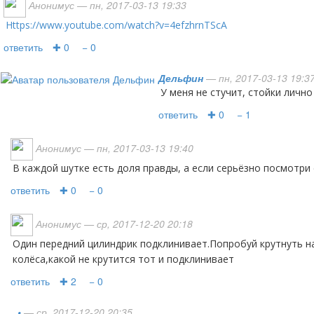
Анонимус
— пн, 2017-03-13 19:33
https://www.youtube.com/watch?v=4efzhrnTScA
ответить
✚ 0
− 0
Дельфин
— пн, 2017-03-13 19:3
у меня не стучит, стойки личн
ответить
✚ 0
− 1
Анонимус
— пн, 2017-03-13 19:40
В каждой шутке есть доля правды, а если серьёзно посмотр
ответить
✚ 0
− 0
Анонимус
— ср, 2017-12-20 20:18
Один передний цилиндрик подклинивает.Попробуй крутнуть на домкрате передние
колёса,какой не крутится тот и подклинивает
ответить
✚ 2
− 0
•
— ср, 2017-12-20 20:35