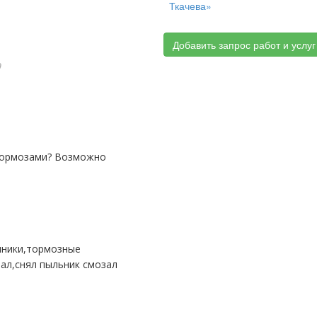
Ткачева»
Добавить запрос работ и услуг
9
ал,снял пыльник смозал