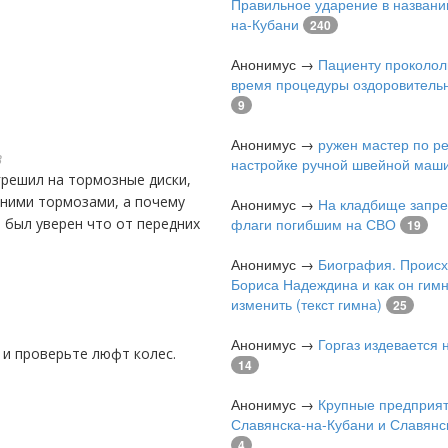
Правильное ударение в названи
на-Кубани
240
Анонимус
→
Пациенту проколол
время процедуры оздоровитель
9
Анонимус
→
ружен мастер по р
8
настройке ручной швейной маш
дними тормозами, а почему
Анонимус
→
На кладбище запре
о был уверен что от передних
флаги погибшим на СВО
19
Анонимус
→
Биография. Проис
Бориса Надеждина и как он гимн
изменить (текст гимна)
25
Анонимус
→
Горгаз издевается
 и проверьте люфт колес.
14
Анонимус
→
Крупные предприя
Славянска-на-Кубани и Славянс
4