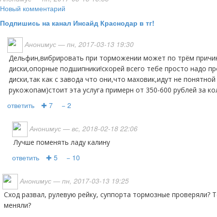
Новый комментарий
Подпишись на канал Инсайд Краснодар в тг!
Анонимус
— пн, 2017-03-13 19:30
Дельфин,вибрировать при торможении может по трём причинам;это колёса,тормозные
диски,опорные подшипники!скорей всего тебе просто надо п
диски,так как с завода что они,что маховик,идут не понятно
рукожопам)стоит эта услуга примерн от 350-600 рублей за ко
ответить
✚ 7
− 2
Анонимус
— вс, 2018-02-18 22:06
Лучше поменять ладу калину
ответить
✚ 5
− 10
Анонимус
— пн, 2017-03-13 19:25
Сход развал, рулевую рейку, суппорта тормозные проверяли? Тормозную жидкость давно
меняли?