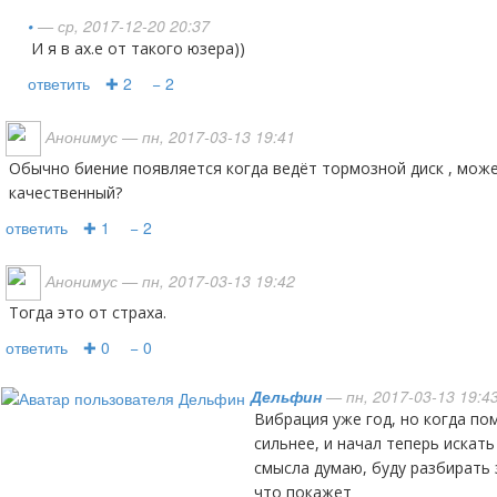
•
— ср, 2017-12-20 20:37
И я в ах.е от такого юзера))
ответить
✚ 2
− 2
Анонимус
— пн, 2017-03-13 19:41
обычно биение появляется когда ведёт тормозной диск , может новый недостаточно
качественный?
ответить
✚ 1
− 2
Анонимус
— пн, 2017-03-13 19:42
Тогда это от страха.
ответить
✚ 0
− 0
Дельфин
— пн, 2017-03-13 19:4
вибрация уже год, но когда поменял все колодки, стало
сильнее, и начал теперь искать
смысла думаю, буду разбирать 
что покажет