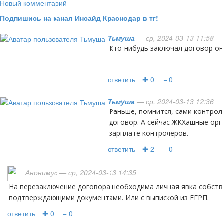
Новый комментарий
Подпишись на канал Инсайд Краснодар в тг!
Тьмуша
— ср, 2024-03-13 11:58
Кто-нибудь заключал договор о
ответить
✚ 0
− 0
Тьмуша
— ср, 2024-03-13 12:36
Раньше, помнится, сами контролёры приходили заключать
договор. А сейчас ЖКХашные орг
зарплате контролёров.
ответить
✚ 2
− 0
Анонимус
— ср, 2024-03-13 14:35
На перезаключение договора необходима личная явка собственника жилья с
подтверждающими документами. Или с выпиской из ЕГРП.
ответить
✚ 0
− 0