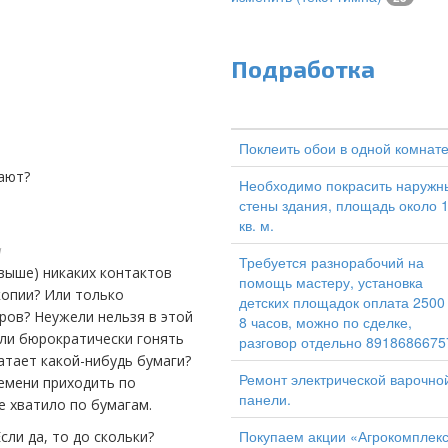
Подработка
Поклеить обои в одной комнат
мают?
Необходимо покрасить наружн
стены здания, площадь около 
кв. м.
1
Требуется разнорабочий на
помощь мастеру, установка
копии? Или только
детских площадок оплата 2500
ров? Неужели нельзя в этой
8 часов, можно по сделке,
ли бюрократически гонять
разговор отдельно 8918686675
ватает какой-нибудь бумаги?
Ремонт электрической варочно
ремени приходить по
панели.
не хватило по бумагам.
Покупаем акции «Агрокомплек
сли да, то до скольки?