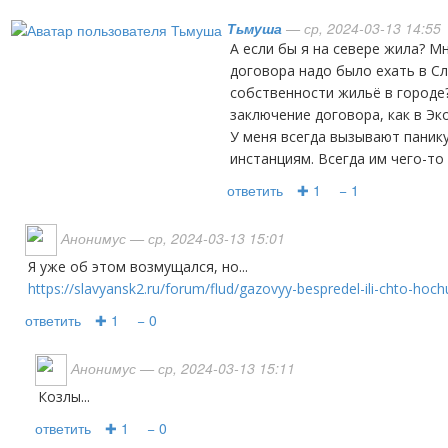
Тьмуша
— ср, 2024-03-13 14:55
А если бы я на севере жила? Мне из-за подписания этого
договора надо было ехать в Сл
собственности жильё в городе
заключение договора, как в Эк
У меня всегда вызывают паник
инстанциям. Всегда им чего-то 
ответить
✚ 1
− 1
Анонимус
— ср, 2024-03-13 15:01
Я уже об этом возмущался, но...
https://slavyansk2.ru/forum/flud/gazovyy-bespredel-ili-chto-hoc
ответить
✚ 1
− 0
Анонимус
— ср, 2024-03-13 15:11
козлы...
ответить
✚ 1
− 0