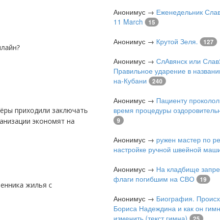
Анонимус
→
Еженедельник Слав
11 March
15
Анонимус
→
Крутой Зеля.
127
нлайн?
Анонимус
→
СлАвянск или Слав
Правильное ударение в названи
на-Кубани
240
Анонимус
→
Пациенту проколол
время процедуры оздоровитель
9
анизации экономят на
Анонимус
→
ружен мастер по р
настройке ручной швейной маш
Анонимус
→
На кладбище запре
флаги погибшим на СВО
19
Анонимус
→
Биография. Проис
Бориса Надеждина и как он гимн
изменить (текст гимна)
25