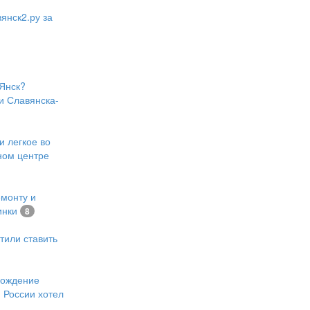
янск2.ру за
Янск?
и Славянска-
и легкое во
ном центре
емонту и
инки
8
тили ставить
хождение
 России хотел