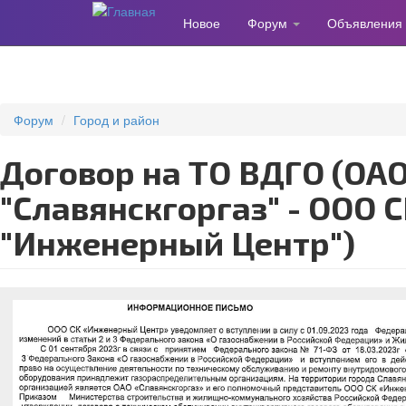
Новое
Форум
Объявления
Перейти
к
основному
содержанию
Форум
Город и район
Договор на ТО ВДГО (ОАО
"Славянскгоргаз" - ООО 
"Инженерный Центр")