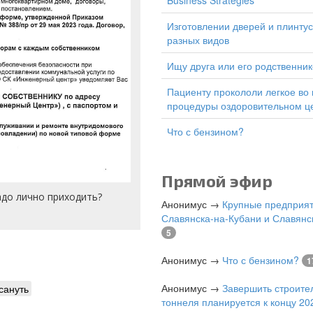
Business Strategies
изготовлении дверей и плинтусов
разных видов
Ищу друга или его родственник
Пациенту прокололи легкое во время
процедуры оздоровительном ц
Что с бензином?
Прямой эфир
адо лично приходить?
Анонимус
→
Крупные предприя
Славянска-на-Кубани и Славянс
5
Анонимус
→
Что с бензином?
1
Анонимус
→
Завершить строите
сануть
тоннеля планируется к концу 202