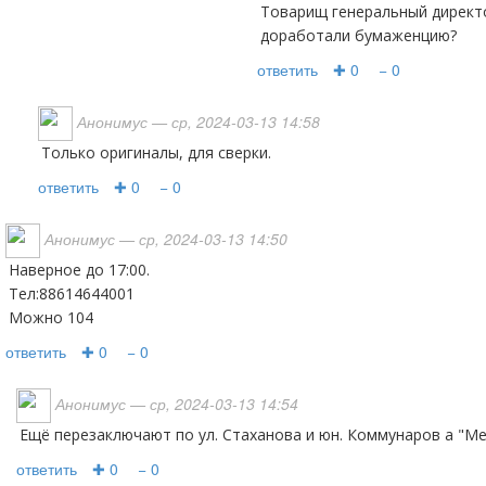
Товарищ генеральный директо
доработали бумаженцию?
ответить
✚ 0
− 0
Анонимус
— ср, 2024-03-13 14:58
Только оригиналы, для сверки.
ответить
✚ 0
− 0
Анонимус
— ср, 2024-03-13 14:50
Наверное до 17:00.
Тел:88614644001
Можно 104
ответить
✚ 0
− 0
Анонимус
— ср, 2024-03-13 14:54
Ещё перезаключают по ул. Стаханова и юн. Коммунаров а "М
ответить
✚ 0
− 0