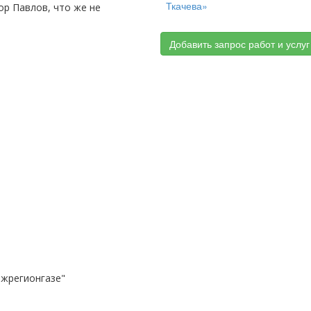
Ткачева»
р Павлов, что же не
Добавить запрос работ и услуг
ежрегионгазе"