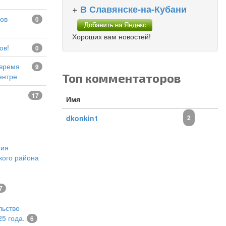
+
В Славянске-на-Кубани
0
Хороших вам новостей!
ов!
0
9
Топ комментаторов
ентре
17
Имя
dkonkin1
2
тия
кого района
7
льство
5 года.
6