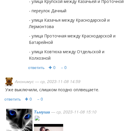
- улица Крупской между Казачьей и Проточной
- переулок Дачный
- улица Казачья между Краснодарской и
Лермонтова
- улица Проточная между Краснодарской и
Батарейной
- улица Ковтюха между Отдельской и
Колхозной
ответить
✚ 0
− 0
Анонимус
— ср, 2023-11-08 14:59
Уже выключили, слишком поздно оплвещаете.
ответить
✚ 0
− 0
Тьмуша
— ср, 2023-11-08 15:10