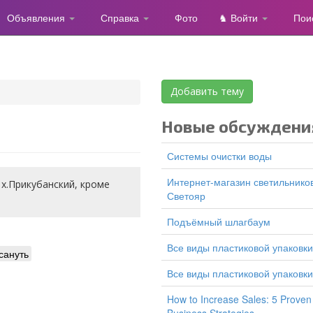
Объявления
Справка
Фото
♞ Войти
Пои
Добавить тему
Новые обсуждени
Системы очистки воды
Интернет-магазин светильников
х.Прикубанский, кроме
Светояр
подъёмный шлагбаум
все виды пластиковой упаковки
сануть
все виды пластиковой упаковки
How to Increase Sales: 5 Proven