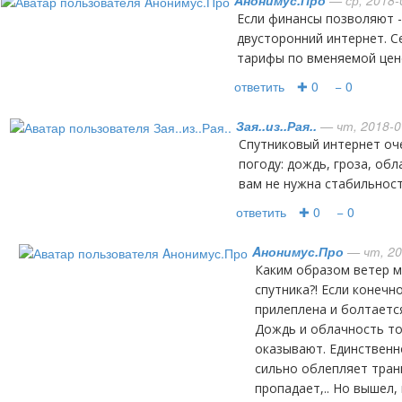
Aнонимус.Про
— ср, 2018-
Если финансы позволяют - ставьте спутниковый
двусторонний интернет. С
тарифы по вменяемой цен
ответить
✚ 0
− 0
Зая..из..Рая..
— чт, 2018-0
Спутниковый интернет очень чувствителен на плохую
погоду: дождь, гроза, обла
вам не нужна стабильност
ответить
✚ 0
− 0
Aнонимус.Про
— чт, 20
Каким образом ветер может повлиять на работу
спутника?! Если конечн
прилеплена и болтается
Дождь и облачность то
оказывают. Единственн
сильно облепляет транп
пропадает,.. Но вышел,