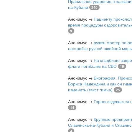
Правильное ударение в названи
на-Кубани
240
Анонимус
→
Пациенту проколол
время процедуры оздоровитель
9
Анонимус
→
ружен мастер по р
настройке ручной швейной маш
Анонимус
→
На кладбище запре
флаги погибшим на СВО
19
Анонимус
→
Биография. Проис
Бориса Надеждина и как он гимн
изменить (текст гимна)
25
Анонимус
→
Горгаз издевается
14
Анонимус
→
Крупные предприя
Славянска-на-Кубани и Славянс
4