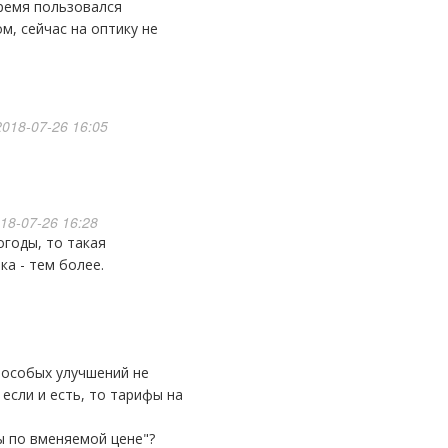
время пользовался
м, сейчас на оптику не
018-07-26 16:05
18-07-26 16:28
ка - тем более.
 если и есть, то тарифы на
фы по вменяемой цене"?