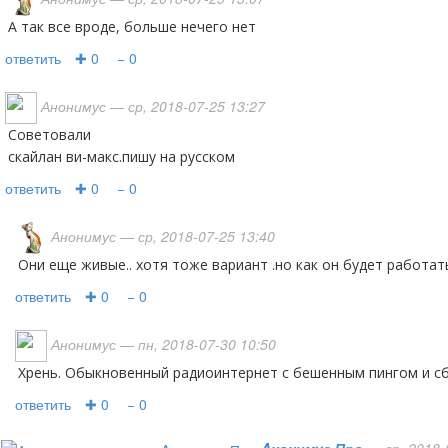
а так все вроде, больше нечего нет
ответить
✚ 0
− 0
Анонимус
— ср, 2018-07-25 13:27
Советовали
скайлан ви-макс.пишу на русском
ответить
✚ 0
− 0
Анонимус
— ср, 2018-07-25 13:40
они еще живые.. хотя тоже вариант .но как он будет работат
ответить
✚ 0
− 0
Анонимус
— пн, 2018-07-30 10:50
Хрень. Обыкновенный радиоинтернет с бешенным пингом и с
ответить
✚ 0
− 0