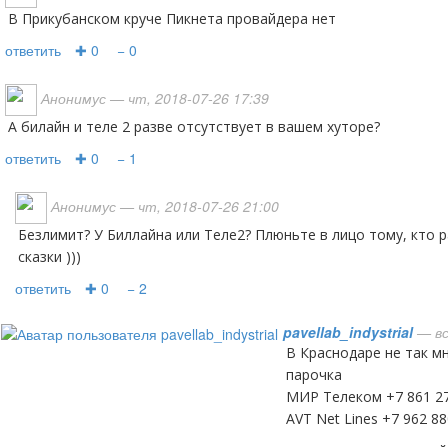
В Прикубанском круче Пикнета провайдера нет
ответить
✚ 0
− 0
Анонимус
— чт, 2018-07-26 17:39
А билайн и теле 2 разве отсутствует в вашем хуторе?
ответить
✚ 0
− 1
Анонимус
— чт, 2018-07-26 21:00
Безлимит? У Биллайна или Теле2? Плюньте в лицо тому, кто рассказывает вам такие
сказки )))
ответить
✚ 0
− 2
pavellab_indystrial
— вс
В Краснодаре не так много провайдеров но есть
парочка
МИР Телеком +7 861 27
AVT Net Lines +7 962 88