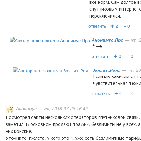
всё норм. Сам долгое 
спутниковым интернето
переключился.
ответить
✚ 2
− 0
Aнонимус.Про
— чт, 2
*
не
ответить
✚ 0
− 0
Зая..из..Рая..
— чт, 20
Если мы зависим от погоды, то такая
чувствительная техни
ответить
✚ 0
− 0
Анонимус
— чт, 2018-07-26 16:49
Посмотрел сайты нескольких операторов спутниковой связи, особых улучшений не
заметил. В основном продают трафик, безлимиты не у всех, а
них конские.
Уточните, пжлста, у кого это "...уже есть безлимитные тари