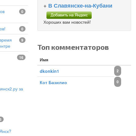
+
В Славянске-на-Кубани
0
Хороших вам новостей!
ов!
0
9
Топ комментаторов
ентре
16
Имя
dkonkin1
2
0
Кот Базилио
янск2.ру за
6
Янск?