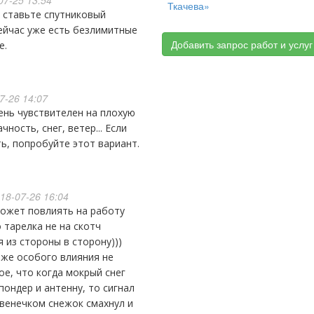
07-25 13:54
Ткачева»
ейчас уже есть безлимитные
Добавить запрос работ и услуг
е.
7-26 14:07
чность, снег, ветер... Если
ь, попробуйте этот вариант.
18-07-26 16:04
о тарелка не на скотч
 из стороны в сторону)))
же особого влияния не
ое, что когда мокрый снег
ондер и антенну, то сигнал
 венечком снежок смахнул и