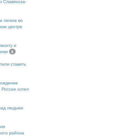
и Славянска-
и легкое во
ном центре
емонту и
инки
8
тили ставить
хождение
 России хотел
 над людьми
тия
кого района