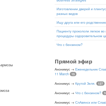
Business Strategies
изготовлении дверей и плинтусов
разных видов
Ищу друга или его родственник
Пациенту прокололи легкое во время
процедуры оздоровительном ц
Что с бензином?
Прямой эфир
 фармозы
Анонимус
→
Еженедельник Слав
11 March
15
Анонимус
→
Крутой Зеля.
127
ормоза
Анонимус
→
Что с бензином?
1
Анонимус
→
СлАвянск или Слав