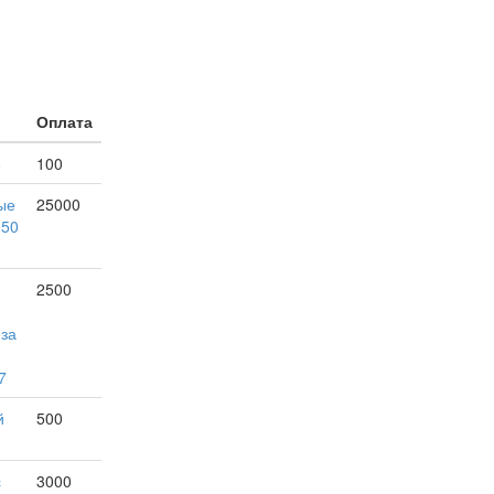
Оплата
е
100
ые
25000
150
2500
 за
7
й
500
с
3000