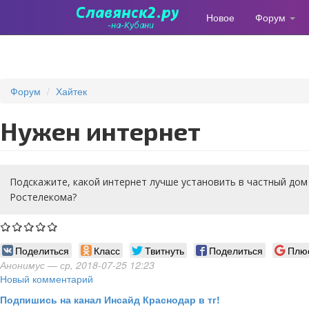
Новое
Форум
Перейти
к
основному
содержанию
Форум
Хайтек
нужен интернет
Подскажите, какой интернет лучше установить в частный дом 
Ростелекома?
Поделиться
Класс
Твитнуть
Поделиться
Плю
Анонимус
— ср, 2018-07-25 12:23
Новый комментарий
Подпишись на канал Инсайд Краснодар в тг!