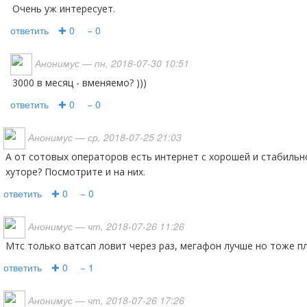
Очень уж интересует.
ответить
✚ 0
− 0
Анонимус
— пн, 2018-07-30 10:51
3000 в месяц - вменяемо? )))
ответить
✚ 0
− 0
Анонимус
— ср, 2018-07-25 21:03
А от сотовых операторов есть интернет с хорошей и стабильной скоростью в вашем
хуторе? Посмотрите и на них.
ответить
✚ 0
− 0
Анонимус
— чт, 2018-07-26 11:26
мтс только ватсап ловит через раз, мегафон лучше но тоже п
ответить
✚ 0
− 1
Анонимус
— чт, 2018-07-26 17:26