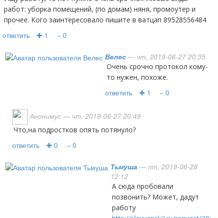
работ: уборка помещений, (по домам) няня, промоутер и
прочее. Кого заинтересовало пишите в ватцап 89528556484
ответить
✚ 1
− 0
Велес
— чт, 2019-06-27 20:35
Очень срочно протокол кому-
то нужен, похоже.
ответить
✚ 1
− 0
Анонимус
— чт, 2019-06-27 20:49
Что,на подростков опять потянуло?
ответить
✚ 0
− 0
Тьмуша
— пт, 2019-06-28
12:12
А сюда пробовали
позвонить? Может, дадут
работу