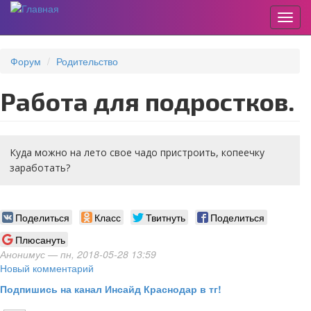
Пере
Перейти
к
Форум
Родительство
основному
содержанию
Работа для подростков.
Куда можно на лето свое чадо пристроить, копеечку
заработать?
Поделиться
Класс
Твитнуть
Поделиться
Плюсануть
Анонимус
— пн, 2018-05-28 13:59
Новый комментарий
Подпишись на канал Инсайд Краснодар в тг!