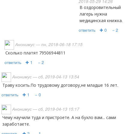
2018-05-29 14:26
В оздоровительный
лагерь нужна
медицинская книжка.
ответить
✚ 0
− 2
Анонимус
— пн, 2018-06-18 17:15
Сколько платят 79506944811
ответить
✚ 1
− 2
Анонимус
— сб, 2019-04-13 13:54
Траву косить.По трудовому договору,не младше 16 лет.
ответить
✚ 1
− 0
Анонимус
— сб, 2019-04-13 15:17
Чему научили туда и пристроете. А на бухло вам... сами
заработаете.
ответить
✚ 2
− 1