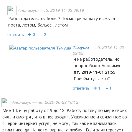
Анонимус
— сб, 2019-11-02 09:19
Работодатель, ты болег? Посмотри на дату и смысл
поста, летом, бальес , летом
ответить
✚ 0
− 2
Тьмуша
— сб, 2019-11-02
09:23
Я не работодатель, но
вопрос был к Анонимус —
пт, 2019-11-01 21:55
.
Причём тут лето?
ответить
✚ 1
− 1
Анонимус
— пн, 2020-06-29 18:12
Мне 14, ищу работу от 9 до 18. Работу потяну по мере своих
сил , и смотря , что в неё входит. Ухаживание и связанное со
сферой интернет-усгул , не могу , так как не занималась
этим никогда .На лето ,зарплата любая . Если заинтересует ,