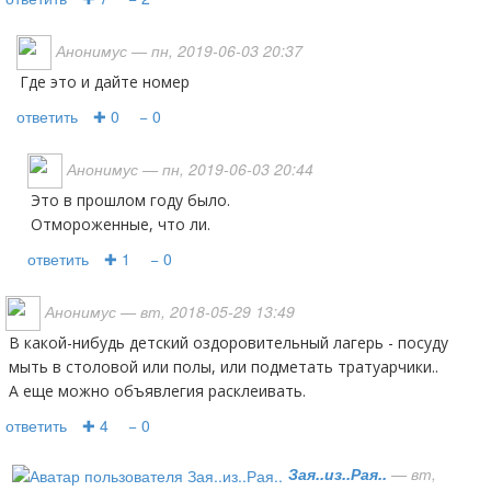
Анонимус
— пн, 2019-06-03 20:37
Где это и дайте номер
ответить
✚ 0
− 0
Анонимус
— пн, 2019-06-03 20:44
Это в прошлом году было.
Отмороженные, что ли.
ответить
✚ 1
− 0
Анонимус
— вт, 2018-05-29 13:49
В какой-нибудь детский оздоровительный лагерь - посуду
мыть в столовой или полы, или подметать тратуарчики..
А еще можно объявлегия расклеивать.
ответить
✚ 4
− 0
Зая..из..Рая..
— вт,