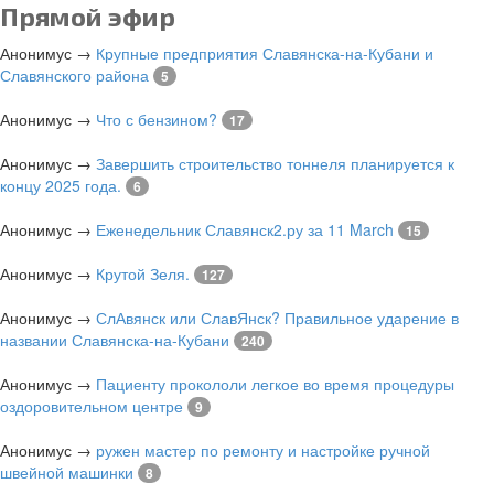
Прямой эфир
Анонимус
→
Крупные предприятия Славянска-на-Кубани и
Славянского района
5
Анонимус
→
Что с бензином?
17
Анонимус
→
Завершить строительство тоннеля планируется к
концу 2025 года.
6
Анонимус
→
Еженедельник Славянск2.ру за 11 March
15
Анонимус
→
Крутой Зеля.
127
Анонимус
→
СлАвянск или СлавЯнск? Правильное ударение в
названии Славянска-на-Кубани
240
Анонимус
→
Пациенту прокололи легкое во время процедуры
оздоровительном центре
9
Анонимус
→
ружен мастер по ремонту и настройке ручной
швейной машинки
8