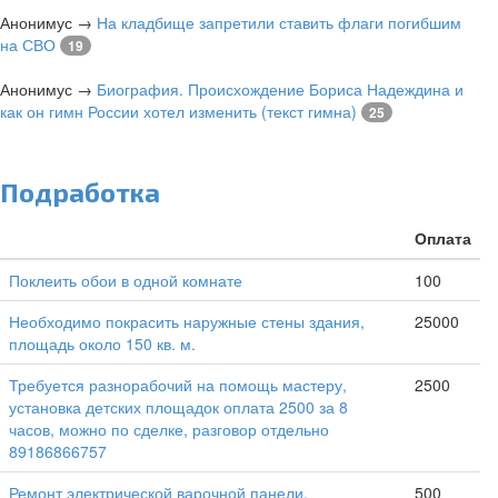
Анонимус
→
На кладбище запретили ставить флаги погибшим
на СВО
19
Анонимус
→
Биография. Происхождение Бориса Надеждина и
как он гимн России хотел изменить (текст гимна)
25
Подработка
Оплата
Поклеить обои в одной комнате
100
Необходимо покрасить наружные стены здания,
25000
площадь около 150 кв. м.
Требуется разнорабочий на помощь мастеру,
2500
установка детских площадок оплата 2500 за 8
часов, можно по сделке, разговор отдельно
89186866757
Ремонт электрической варочной панели.
500