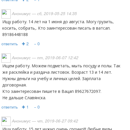
Анонимус
— сб, 2019-05-25 14:35
Ищу работу. 14 лет на 1 июня до августа. Могу грузить,
косить, собрать,. Кто заинтересован писать в ватсап.
89186448188
ответить
✚ 2
− 0
Анонимус
— пт, 2019-06-07 12:42
Ищем работу. Можем подметать, мыть посуду и полы. Так
же расклейка и раздача листовок. Возраст 13 и 14 лет.
Нужны деньги на учебу и личных целей. Зарплата
договорная.
Кто заинтересован пишете в Вацап 89627672097.
Не дальше Славянска.
ответить
✚ 1
− 0
Анонимус
— чт, 2019-06-27 09:42
Ищу работу, 15 лет нужно очень срочно!!! Любые виды