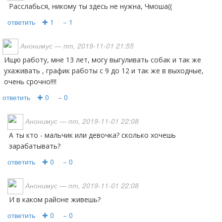
Расслабься, никому ты здесь не нужна, Чмоша((
ответить
✚ 1
− 1
Анонимус
— пт, 2019-11-01 21:55
Ищю работу, мне 13 лет, могу выгуливать собак и так же
ухаживать , график работы с 9 до 12 и так же в выходные,
очень срочно!!!!
ответить
✚ 0
− 0
Анонимус
— пт, 2019-11-01 22:08
а ты кто - мальчик или девочка? сколько хочешь
зарабатывать?
ответить
✚ 0
− 0
Анонимус
— пт, 2019-11-01 22:08
и в каком районе живешь?
ответить
✚ 0
− 0