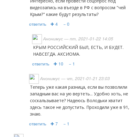
Интересно, если провести соцопрос под
видеозапись на въезде в РФ с вопросом "чей
Крым?" какие будут результаты?
ответить
✚ 4
− 0
Анонимус
— пт, 2021-01-22 14:05
КРЫМ РОССИЙСКИЙ БЫЛ, ЕСТЬ, И БУДЕТ.
НАВСЕГДА. АКСИОМА.
ответить
✚ 10
− 1
Анонимус
— чт, 2021-01-21 23:03
Теперь уже какая разница, если вы позволили
западным вас на ую вертеть... Удобно хоть, не
соскальзываете? Надеюсь Володьки хватит
здесь такое не допустить. Проходили уже в 91,
знаю.
ответить
✚ 7
− 1