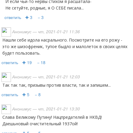
И если чьи-то нервы стихом я расшатала-
Не сетуйте, родные, я О СЕБЕ писала...
ответить
✚ 3
− 3
Анонимус
— чт, 2021-01-21 11:36
Нашли себе идола насрального. Посмотрите на его рожу -
это же шизофреник, тупое быдло и малолеток в своих целях
будет пользовать.
ответить
✚ 19
− 18
Анонимус
— чт, 2021-01-21 12:03
Так так так, призывы против власти, так и запишем...
ответить
✚ 5
− 8
Анонимус
— чт, 2021-01-21 13:30
Слава Великому Путину! Нацпредателей в НКВД!
Даешьновый очистительный 1937ой!