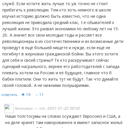
служб. Если хотите жить лучше то уж точно не стоит
прибегать к революции. Тем кто хоть немного в школе
изучал историю должно быть известно, что ни одна
революция не приводила средний клас, т.е обывателей к
лучшей жизни. Это развал экономики по любому лет на 15-
20.. А значит все свои молодые годы и рассвет все
революционеры и их соотечественники и их возможные дети
проведут в ещё большей нищете и нужде, если ещё не
погибнут в жерновах гражданской бойни. Вы этого хотите
для себя и своей страны?! Те кто раскручивает сейчас
сценарий насрального, вернее его работодателей с запада
плевать хотели на Россию и её будущее, главное что б
бабки платили. Они то жить тут не будут. Так что думайте
своей головой.. А не нижними полушариями..
ответить
✚ 19
− 11
Анонимус
— пт, 2021-01-22 08:02
Наши толстосумы на словах осуждают Евросоюз и США, а
на деле хранят там наворованное и имеют запасное жильё