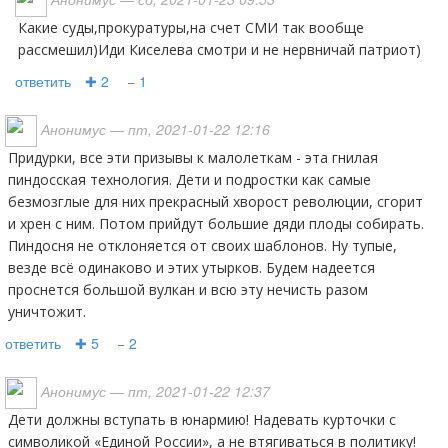
Какие суды,прокуратуры,на счет СМИ так вообще
рассмешил)Иди Киселева смотри и не нервничай патриот)
ответить
✚ 2
− 1
Анонимус
— пт, 2021-01-22 12:16
Придурки, все эти призывы к малолеткам - эта гнилая
пиндосская технология. Дети и подростки как самые
безмозглые для них прекрасный хворост революции, сгорит
и хрен с ним. Потом прийдут большие дяди плоды собирать.
Пиндосня не отклоняется от своих шаблонов. Ну тупые,
везде всё одинаково и этих утырков. Будем надеется
проснется большой вулкан и всю эту нечисть разом
уничтожит.
ответить
✚ 5
− 2
Анонимус
— пт, 2021-01-22 12:37
Дети должны вступать в юнармию! Надевать курточки с
символикой «Единой России», а не втягиваться в политику!