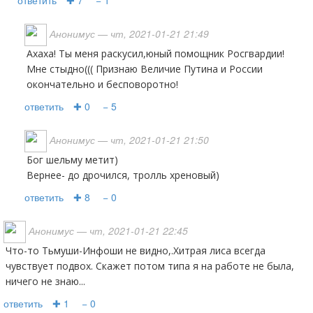
ответить
✚ 7
− 1
Анонимус
— чт, 2021-01-21 21:49
Ахаха! Ты меня раскусил,юный помощник Росгвардии!
Мне стыдно((( Признаю Величие Путина и России
окончательно и бесповоротно!
ответить
✚ 0
− 5
Анонимус
— чт, 2021-01-21 21:50
Бог шельму метит)
Вернее- до дрочился, тролль хреновый)
ответить
✚ 8
− 0
Анонимус
— чт, 2021-01-21 22:45
Что-то Тьмуши-Инфоши не видно,.Хитрая лиса всегда
чувствует подвох. Скажет потом типа я на работе не была,
ничего не знаю...
ответить
✚ 1
− 0