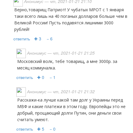
Анонимус
— чт, 2021-01-21 21:10
Верно,товарищ Патриот! У чубатых МРОТ с 1 января
таки всего лишь на 40 поганых долларов больше чем в
Великой России! Пусть подавятся лишними 3000
рублей!
ответить
✚ 3
− 6
Анонимус
— чт, 2021-01-21 21:25
Московский волк, тебе товарищ, а мне 3000р. за
месяц коммуналка.
ответить
✚ 0
− 1
Анонимус
— чт, 2021-01-21 21:32
Расскажи-ка лучше какой там долг у Украины перед
МВФ и какие платежи в этом году. Европейцы это не
добрый, прощающий долги Путин, они деньги свои
считать умеют.
ответить
✚ 5
− 0