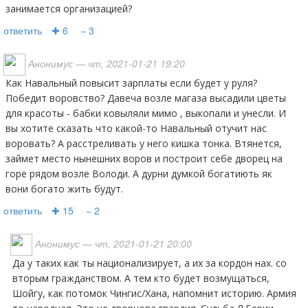
занимается организацией?
ответить
✚ 6
− 3
Анонимус
— чт, 2021-01-21 19:20
Как Навальный повысит зарплаты если будет у руля?
Победит воровство? Давеча возле магаза высадили цветы
для красоты - бабки ковыляли мимо , выкопали и унесли. И
вы хотите сказать что какой-то Навальный отучит нас
воровать? А расстреливать у него кишка тонка. Втянется,
займет место нынешних воров и построит себе дворец на
горе рядом возле Володи. А дурни думкой богатиють як
вони богато жить будут.
ответить
✚ 15
− 2
Анонимус
— чт, 2021-01-21 20:00
Да у таких как ты национализирует, а их за кордон нах. со
вторым гражданством. А тем кто будет возмущаться,
Шойгу, как потомок Чингис/Хана, напомнит историю. Армия