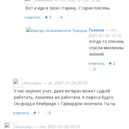
Вот и иди в свою старину...Старая плесень.
ответить
✚ 3
− 0
Тьмуша
— пт,
2021-01-22 12:10
Когда-то плесень
спасла миллионы
жизней.
ответить
✚ 2
− 3
Анонимус
— вс, 2021-01-24 20:23
У нас окуенно учат, даже ветврач может судьёй
работать, Хахалева же работала. А пафоса будто
Оксфорд и Кембридж с Гарвардом окончила. Гы гы
ответить
✚ 1
− 0
Анонимус
— пт, 2021-01-22 09:31