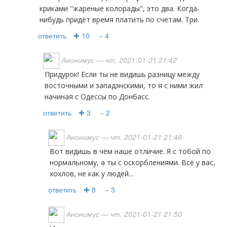
криками "жареные колорады", это два. Когда-
нибудь придёт время платить по счетам. Три.
ответить
✚ 10
− 4
Анонимус
— чт, 2021-01-21 21:42
Придурок! Если ты не видишь разницу между
восточными и западэнскими, то я с ними жил
начиная с Одессы по Донбасс.
ответить
✚ 3
− 2
Анонимус
— чт, 2021-01-21 21:46
Вот видишь в чём наше отличие. Я с тобой по
нормальному, а ты с оскорблениями. Всё у вас,
хохлов, не как у людей...
ответить
✚ 8
− 3
Анонимус
— чт, 2021-01-21 21:50