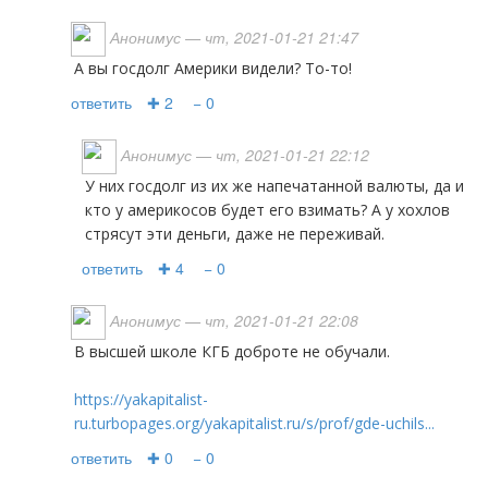
Анонимус
— чт, 2021-01-21 21:47
А вы госдолг Америки видели? То-то!
ответить
✚ 2
− 0
Анонимус
— чт, 2021-01-21 22:12
У них госдолг из их же напечатанной валюты, да и
кто у америкосов будет его взимать? А у хохлов
стрясут эти деньги, даже не переживай.
ответить
✚ 4
− 0
Анонимус
— чт, 2021-01-21 22:08
В высшей школе КГБ доброте не обучали.
https://yakapitalist-
ru.turbopages.org/yakapitalist.ru/s/prof/gde-uchils...
ответить
✚ 0
− 0