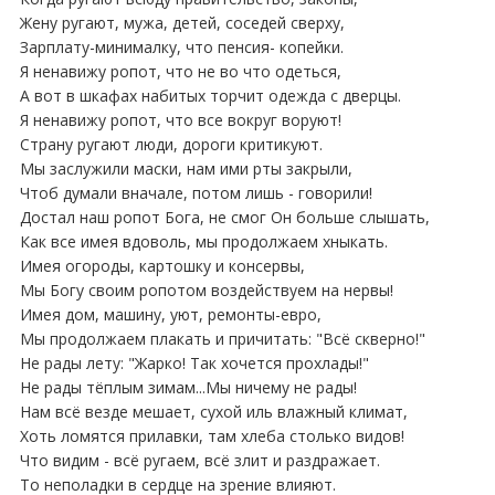
Жену ругают, мужа, детей, соседей сверху,
Зарплату-минималку, что пенсия- копейки.
Я ненавижу ропот, что не во что одеться,
А вот в шкафах набитых торчит одежда с дверцы.
Я ненавижу ропот, что все вокруг воруют!
Страну ругают люди, дороги критикуют.
Мы заслужили маски, нам ими рты закрыли,
Чтоб думали вначале, потом лишь - говорили!
Достал наш ропот Бога, не смог Он больше слышать,
Как все имея вдоволь, мы продолжаем хныкать.
Имея огороды, картошку и консервы,
Мы Богу своим ропотом воздействуем на нервы!
Имея дом, машину, уют, ремонты-евро,
Мы продолжаем плакать и причитать: "Всё скверно!"
Не рады лету: "Жарко! Так хочется прохлады!"
Не рады тёплым зимам...Мы ничему не рады!
Нам всё везде мешает, сухой иль влажный климат,
Хоть ломятся прилавки, там хлеба столько видов!
Что видим - всё ругаем, всё злит и раздражает.
То неполадки в сердце на зрение влияют.