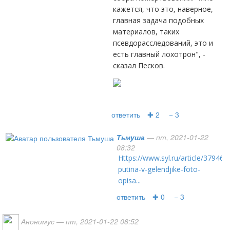
кажется, что это, наверное,
главная задача подобных
материалов, таких
псевдорасследований, это и
есть главный лохотрон", -
сказал Песков.
ответить
✚ 2
− 3
Тьмуша
— пт, 2021-01-22
08:32
https://www.syl.ru/article/379460/dvorets-
putina-v-gelendjike-foto-
opisa...
ответить
✚ 0
− 3
Анонимус
— пт, 2021-01-22 08:52