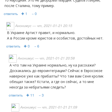
то народная. Это не дворцова гвардия. Судьба Л.Берии,
после Сталина, тому пример.
ответить
✚ 1
− 0
Анонимус
— чт, 2021-01-21 20:15
В Украине Артист правит, и нормально.
А в России кроме юристов и особистов, достойных нет.
ответить
✚ 0
− 6
Анонимус
— чт, 2021-01-21 20:58
А что там на Украине нормально, ну ка расскажи?
Доскакались до евроинтеграции? Сейчас в Евросоюзе
наверное уже как прибалты? Что там вам Сеня кролик
обещал также? Кстати, а где он сейчас, а то мне
некогда за небратьями следить?
ответить
✚ 11
− 3
Анонимус
— чт, 2021-01-21 21:09