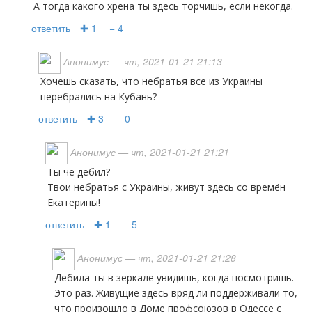
А тогда какого хрена ты здесь торчишь, если некогда.
ответить
✚ 1
− 4
Анонимус
— чт, 2021-01-21 21:13
Хочешь сказать, что небратья все из Украины
перебрались на Кубань?
ответить
✚ 3
− 0
Анонимус
— чт, 2021-01-21 21:21
Ты чё дебил?
Твои небратья с Украины, живут здесь со времён
Екатерины!
ответить
✚ 1
− 5
Анонимус
— чт, 2021-01-21 21:28
Дебила ты в зеркале увидишь, когда посмотришь.
Это раз. Живущие здесь вряд ли поддерживали то,
что произошло в Доме профсоюзов в Одессе с