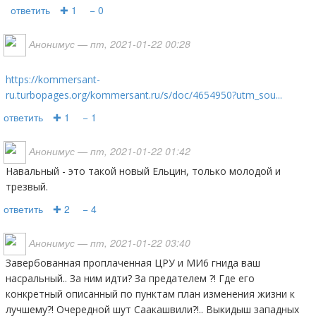
ответить
✚ 1
− 0
Анонимус
— пт, 2021-01-22 00:28
https://kommersant-
ru.turbopages.org/kommersant.ru/s/doc/4654950?utm_sou...
ответить
✚ 1
− 1
Анонимус
— пт, 2021-01-22 01:42
Навальный - это такой новый Ельцин, только молодой и
трезвый.
ответить
✚ 2
− 4
Анонимус
— пт, 2021-01-22 03:40
Завербованная проплаченная ЦРУ и МИ6 гнида ваш
насральный.. За ним идти? За предателем ?! Где его
конкретный описанный по пунктам план изменения жизни к
лучшему?! Очередной шут Саакашвили?!.. Выкидыш западных