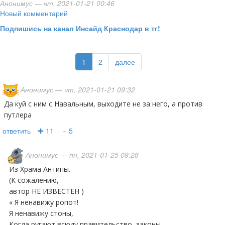
Анонимус
— чт, 2021-01-21 00:46
Новый комментарий
Подпишись на канал Инсайд Краснодар в тг!
1
2
далее
Анонимус
— чт, 2021-01-21 09:32
Да куй с ним с Навальным, выходите не за него, а против
путлера
ответить
✚ 11
− 5
Анонимус
— пн, 2021-01-25 09:28
Из Храма Антипы.
(К сожалению,
автор НЕ ИЗВЕСТЕН )
« Я ненавижу ропот!
Я ненавижу стоны,
Когда ругают всюду правительство, законы,