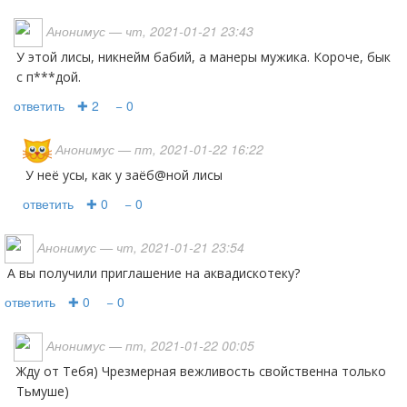
Анонимус
— чт, 2021-01-21 23:43
У этой лисы, никнейм бабий, а манеры мужика. Короче, бык
с п***дой.
ответить
✚ 2
− 0
Анонимус
— пт, 2021-01-22 16:22
У неё усы, как у заёб@ной лисы
ответить
✚ 0
− 0
Анонимус
— чт, 2021-01-21 23:54
А вы получили приглашение на аквадискотеку?
ответить
✚ 0
− 0
Анонимус
— пт, 2021-01-22 00:05
Жду от Тебя) Чрезмерная вежливость свойственна только
Тьмуше)