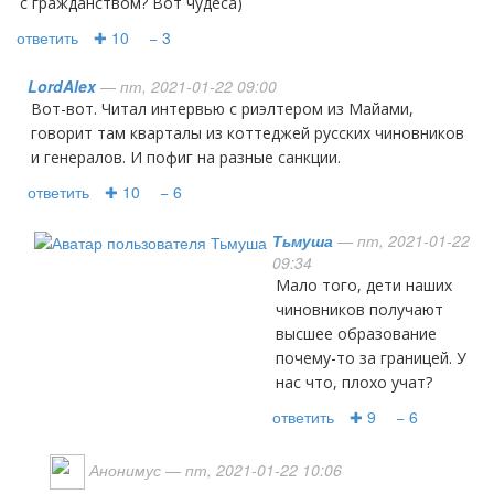
с гражданством? Вот чудеса)
ответить
✚ 10
− 3
LordAlex
— пт, 2021-01-22 09:00
Вот-вот. Читал интервью с риэлтером из Майами,
говорит там кварталы из коттеджей русских чиновников
и генералов. И пофиг на разные санкции.
ответить
✚ 10
− 6
Тьмуша
— пт, 2021-01-22
09:34
Мало того, дети наших
чиновников получают
высшее образование
почему-то за границей. У
нас что, плохо учат?
ответить
✚ 9
− 6
Анонимус
— пт, 2021-01-22 10:06