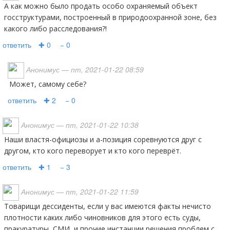
А как можно было продать особо охраняемый объект
госструктурами, построенный в природоохранной зоне, без
какого либо расследования?!
ответить
✚ 0
− 0
Анонимус
— пт, 2021-01-22 08:59
Может, самому себе?
ответить
✚ 2
− 0
Анонимус
— пт, 2021-01-22 10:38
Наши властя-официозы и а-позиция соревнуются друг с
другом, кто кого переворует и кто кого переврёт.
ответить
✚ 1
− 3
Анонимус
— пт, 2021-01-22 11:59
Товарищи дессиденты, если у вас имеются факты нечисто
плотности каких либо чиновников для этого есть суды,
пракуратуры, СМИ, и прочие инстанции решения проблем с