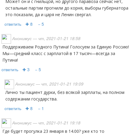
Может он и с гнильцой, но другого паравоза сейчас нет,
остальные партии прогнили до корня, выборы губернатора
это показали, да и царя не Ленин свергал.
ответить
✚ 8
− 5
Анонимус
— чт, 2021-01-21 18:58
Поддерживаем Родного Путина! Голосуем за Единую Россию!
Мы—средний класс с зарплатой в 17 тысяч—всегда за
Путина!
ответить
✚ 3
− 5
Анонимус
— чт, 2021-01-21 19:09
Лично ты пациент дурки, без всякой зарплаты, на полном
содержании государства.
ответить
✚ 8
− 1
Анонимус
— чт, 2021-01-21 19:18
Где будет прогулка 23 января в 14.00? уже кто то