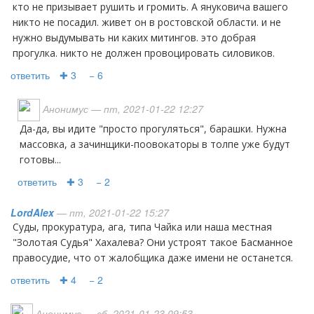
кто не призывает рушить и громить. А януковича вашего
никто не посадил. живет он в ростовской области. и не
нужно выдумывать ни каких митингов. это добрая
прогулка. никто не должен провоцировать силовиков.
ответить
✚ 3
− 6
Анонимус
— пт, 2021-01-22 12:27
Да-да, вы идите "просто прогуляться", барашки. Нужна
массовка, а зачинщики-поовокаторы в толпе уже будут
готовы...
ответить
✚ 3
− 2
LordAlex
— пт, 2021-01-22 15:27
Суды, прокуратура, ага, типа Чайка или наша местная
"Золотая Судья" Хахалева? Они устроят такое Басманное
правосудие, что от жалобщика даже имени не останется.
ответить
✚ 4
− 2
Анонимус
— сб, 2021-01-23 09:53