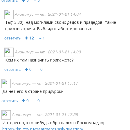
ответить
✚ 5
− 5
Анонимус
— чт, 2021-01-21 14:04
Ты(13:30), над могилами своих дедов и прадедов, такие
призывы кричи. Выблядок абортированных.
ответить
✚ 12
− 1
Анонимус
— чт, 2021-01-21 14:09
Кем их там назначить прикажете?
ответить
✚ 0
− 0
Анонимус
— чт, 2021-01-21 17:17
да нет его в стране придуроки
ответить
✚ 0
− 0
Анонимус
— чт, 2021-01-21 17:58
Интересно, кто-нибудь обращался в Роскомнадзор
https://rkn.gov.ru/treatments/ask-question/