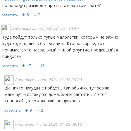
по поводу призывов к протестам на этом сайте?
ответить
✚ 5
− 7
Анонимус
— чт, 2021-01-21 18:50
Туда пойдут только тупые малолетки, которым не важно
куда ходить, лишь бы тусануть. Кто постарше, тот
понимает, что насральный гнилой фруктик, продавшийся
пиндосам.
ответить
✚ 17
− 13
Анонимус
— пт, 2021-01-22 06:29
Да никто никуда не пойдёт... Как обычно, тут херню
напишут и останутся дома, жопы растить... И этот
говносайт, к сожалению, не прикроют
ответить
✚ 9
− 2
Анонимус
— пт, 2021-01-22 09:18