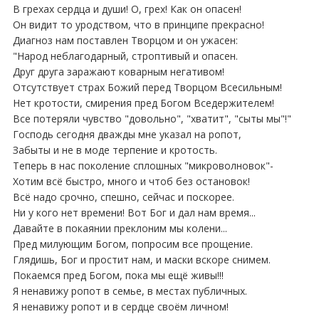
В грехах сердца и души! О, грех! Как он опасен!
Он видит то уродством, что в принципе прекрасно!
Диагноз нам поставлен Творцом и он ужасен:
"Народ неблагодарный, строптивый и опасен.
Друг друга заражают коварным негативом!
Отсутствует страх Божий перед Творцом Всесильным!
Нет кротости, смирения пред Богом Вседержителем!
Все потеряли чувство "довольно", "хватит", "сыты мы"!"
Господь сегодня дважды мне указал на ропот,
Забыты и не в моде терпение и кротость.
Теперь в нас поколение сплошных "микроволновок"-
Хотим всё быстро, много и чтоб без остановок!
Всё надо срочно, спешно, сейчас и поскорее.
Ни у кого нет времени! Вот Бог и дал нам время...
Давайте в покаянии преклоним мы колени...
Пред милующим Богом, попросим все прощение.
Глядишь, Бог и простит нам, и маски вскоре снимем.
Покаемся пред Богом, пока мы ещё живы!!!
Я ненавижу ропот в семье, в местах публичных.
Я ненавижу ропот и в сердце своём личном!