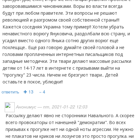
заворовавшимися чиновниками. Воры во власти всегда
будут при любом правителе. Эти вопросы не решают
революцией и разгромом своей собственной страны!!!
Кажется соседняя Украина тому пример!! Хотели убрать
ненавистного ворюгу Януковича, раздолбали всю страну, и
усадил вместо одного Яныка сотню других ворюг ещё
похлещще.. Ещё раз говорю думайте своей головой а не
головами проплаченных интернетных писальщиков под
западные методички. Эти твари делают массовые рассылки
детям от 14-17 лет в интернете с призывами выйти на
"прогулку" 23 числа. Ничем не брезгуют твари.. Детей
оставьте в покое, ублюдки!!
ответить
✚ 13
− 4
Анонимус
— пт, 2021-01-22 12:03
рассылку делают явно не сторонники Навального. А скорее
всего провокаторы от нанешней "демократии". Во всех
призывах к прогулке нет ни одной ноты агрессии. Не нужно
не плакатов ни криков ни лозунгов это просто прогулка. ни