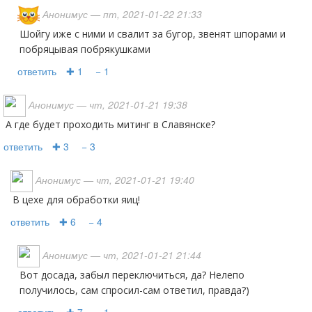
Анонимус
— пт, 2021-01-22 21:33
Шойгу иже с ними и свалит за бугор, звенят шпорами и
побряцывая побрякушками
ответить
✚ 1
− 1
Анонимус
— чт, 2021-01-21 19:38
А где будет проходить митинг в Славянске?
ответить
✚ 3
− 3
Анонимус
— чт, 2021-01-21 19:40
В цехе для обработки яиц!
ответить
✚ 6
− 4
Анонимус
— чт, 2021-01-21 21:44
Вот досада, забыл переключиться, да? Нелепо
получилось, сам спросил-сам ответил, правда?)