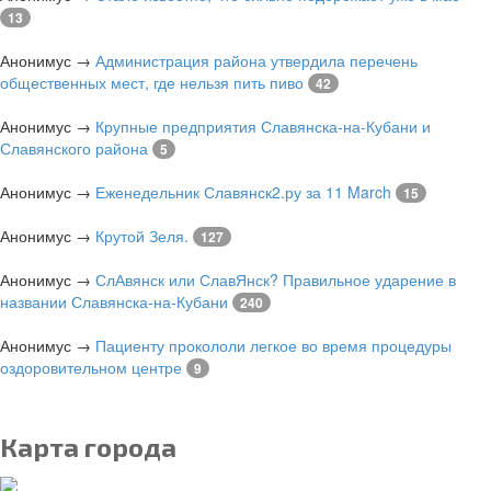
13
Анонимус
→
Администрация района утвердила перечень
общественных мест, где нельзя пить пиво
42
Анонимус
→
Крупные предприятия Славянска-на-Кубани и
Славянского района
5
Анонимус
→
Еженедельник Славянск2.ру за 11 March
15
Анонимус
→
Крутой Зеля.
127
Анонимус
→
СлАвянск или СлавЯнск? Правильное ударение в
названии Славянска-на-Кубани
240
Анонимус
→
Пациенту прокололи легкое во время процедуры
оздоровительном центре
9
Карта города