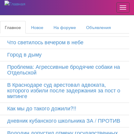
Пере
Перейти
Главные
к
Главное
(активная
Новое
На форуме
Объявления
основному
вкладки
вкладка)
содержанию
Что светилось вечером в небе
Город в дыму
Проблема: Агрессивные бродячие собаки на
Отдельской
В Краснодаре суд арестовал адвоката,
которого избили после задержания за пост о
митинге
Как мы до такого дожили?!!
дневник кубанского школьника ЗА / ПРОТИВ
Володин допустил отмену государственных