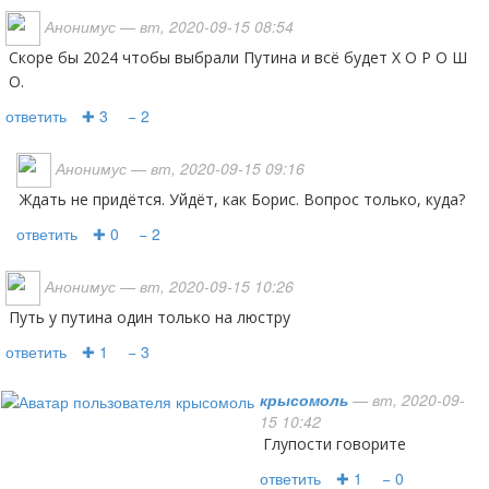
Анонимус
— вт, 2020-09-15 08:54
скоре бы 2024 чтобы выбрали Путина и всё будет Х О Р О Ш
О.
ответить
✚ 3
− 2
Анонимус
— вт, 2020-09-15 09:16
Ждать не придётся. Уйдёт, как Борис. Вопрос только, куда?
ответить
✚ 0
− 2
Анонимус
— вт, 2020-09-15 10:26
путь у путина один только на люстру
ответить
✚ 1
− 3
крысомоль
— вт, 2020-09-
15 10:42
Глупости говорите
ответить
✚ 1
− 0