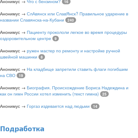
Анонимус
→
Что с бензином?
16
Анонимус
→
СлАвянск или СлавЯнск? Правильное ударение в
названии Славянска-на-Кубани
240
Анонимус
→
Пациенту прокололи легкое во время процедуры
оздоровительном центре
9
Анонимус
→
ружен мастер по ремонту и настройке ручной
швейной машинки
8
Анонимус
→
На кладбище запретили ставить флаги погибшим
на СВО
19
Анонимус
→
Биография. Происхождение Бориса Надеждина и
как он гимн России хотел изменить (текст гимна)
25
Анонимус
→
Горгаз издевается над людьми
14
Подработка