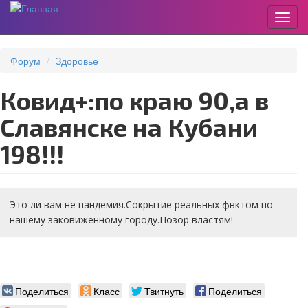
Пере
Перейти
к
Форум
Здоровье
основному
содержанию
Ковид+:по краю 90,а в
Славянске на Кубани
198!!!
Это ли вам не пандемия.Сокрытие реальных фвктом по
нашему заковиженному городу.Позор властям!
Поделиться
Класс
Твитнуть
Поделиться