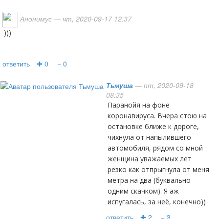
Анонимус
— чт, 2020-09-17 12:37
)))
ответить
✚ 0
− 0
Тьмуша
— пт, 2020-09-18
08:35
Паранойя на фоне
коронавируса. Вчера стою на
остановке ближе к дороге,
чихнула от напылившего
автомобиля, рядом со мной
женщина уважаемых лет
резко как отпрыгнула от меня
метра на два (буквально
одним скачком). Я аж
испугалась, за неё, конечно))
ответить
✚ 2
− 3