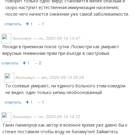
говорит только одно: вирус становится менее опасным и
скоро наступит естественная иммунизация населения,
после чего начнется снижение уже самой заболеваемости.
ответить
✚ 1
− 1
Анонимус
— пн, 2020-09-14 13:47
Посиди в приемном покое сутки .Посмотри как умирают
вирусные пневмонии прям при въезде в смотровые.
ответить
✚ 1
− 2
Анонимус
— вт, 2020-09-15 09:26
то солевые умирают, ни единого больного этим ковидом
не видел. один только кипиш необоснованный
ответить
✚ 1
− 1
Анонимус
— пн, 2020-09-14 14:12
Таких паникеров как автор в военное время уже давно бы к
стенке поставили чтобы воду не баламутил! Займитесь