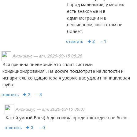
Город маленький, у многих
есть знакомые и в
администрации и в
пенсионном, никто там не
болеет.
ответить
✚ 2
− 1
Анонимус
— вт, 2020-09-15 08:28
вся причина пневмоний это сплит системы
кондиционирования . На досуге посмотрите на лопости и
испаритель кондиционера я уверяю вас удивит пинициловая
шуба
ответить
✚ 2
− 3
Анонимус
— вт, 2020-09-15 08:37
Какой умный Вася) А до ковида вроде как кодеев не было.
ответить
✚ 3
− 0