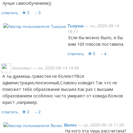
лучше самообучением))
ответить
✚ 3
− 3
Тьмуша
— пн, 2020-09-14
15:11
Если бы можно было, я бы
вам 100 плюсов поставила.
ответить
✚ 0
− 4
Анонимус
— пн, 2020-09-14 14:56
А ты думаешь грамотеи не болеют?!Вся
администрация,пенсионный,Славэко ковидит.Так что не
поможет тебе образование высшее.Как раз с высшим
образованием особенно часто умирают от ковида.Волков
юрист ,например.
ответить
✚ 2
− 2
Велес
— ср, 2020-09-16 11:20
На кого эта чушь рассчитана?