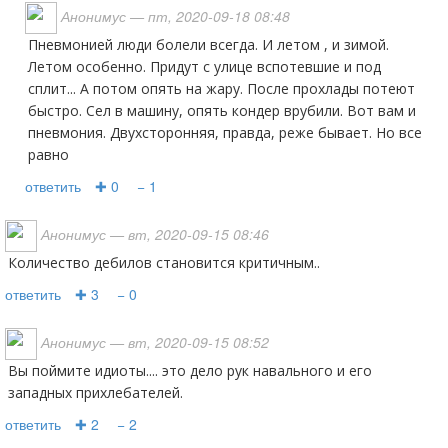
Анонимус
— пт, 2020-09-18 08:48
Пневмонией люди болели всегда. И летом , и зимой.
Летом особенно. Придут с улице вспотевшие и под
сплит... А потом опять на жару. После прохлады потеют
быстро. Сел в машину, опять кондер врубили. Вот вам и
пневмония. Двухсторонняя, правда, реже бывает. Но все
равно
ответить
✚ 0
− 1
Анонимус
— вт, 2020-09-15 08:46
количество дебилов становится критичным..
ответить
✚ 3
− 0
Анонимус
— вт, 2020-09-15 08:52
вы поймите идиоты.... это дело рук навального и его
западных прихлебателей.
ответить
✚ 2
− 2